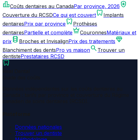
leaderboard
health_and_safety
Coûts dentaires au Canada
Par province, 2026
dentistry
Couverture du RCSD
Ce qui est couvert
Implants
dentistry
dentaires
Prix par province
Prothèses
crown
dentaires
Partielle et complète
Couronnes
Matériaux et
orthopedics
diamond
prix
Broches et Invisalign
Prix des traitements
search
Blanchiment des dents
Pro vs maison
Trouver un
dentiste
Prestataires RCSD
dentistry
Real Dental
Guide des coûts
Données indépendantes sur les coûts dentaires au
Canada : tarifs par province et couverture du Régime
canadien de soins dentaires (RCSD).
Plateforme
Données nationales
Trouver un dentiste
Méthodologie