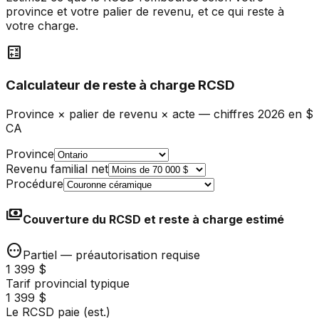
province et votre palier de revenu, et ce qui reste à
votre charge.
calculate
Calculateur de reste à charge RCSD
Province × palier de revenu × acte — chiffres 2026 en $
CA
Province
Revenu familial net
Procédure
payments
Couverture du RCSD et reste à charge estimé
pending
Partiel — préautorisation requise
1 399 $
Tarif provincial typique
1 399 $
Le RCSD paie (est.)