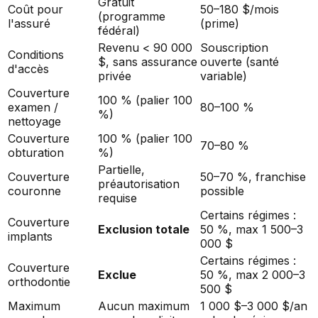
Gratuit
Coût pour
50–180 $/mois
(programme
l'assuré
(prime)
fédéral)
Revenu < 90 000
Souscription
Conditions
$, sans assurance
ouverte (santé
d'accès
privée
variable)
Couverture
100 % (palier 100
examen /
80–100 %
%)
nettoyage
Couverture
100 % (palier 100
70–80 %
obturation
%)
Partielle,
Couverture
50–70 %, franchise
préautorisation
couronne
possible
requise
Certains régimes :
Couverture
Exclusion totale
50 %, max 1 500–3
implants
000 $
Certains régimes :
Couverture
Exclue
50 %, max 2 000–3
orthodontie
500 $
Maximum
Aucun maximum
1 000 $–3 000 $/an