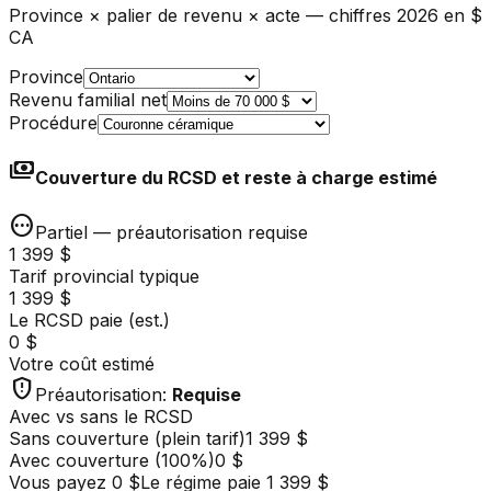
Province × palier de revenu × acte — chiffres 2026 en $
CA
Province
Revenu familial net
Procédure
payments
Couverture du RCSD et reste à charge estimé
pending
Partiel — préautorisation requise
1 399 $
Tarif provincial typique
1 399 $
Le RCSD paie (est.)
0 $
Votre coût estimé
gpp_maybe
Préautorisation
:
Requise
Avec vs sans le RCSD
Sans couverture (plein tarif)
1 399 $
Avec couverture
(
100
%)
0 $
Vous payez
0 $
Le régime paie
1 399 $