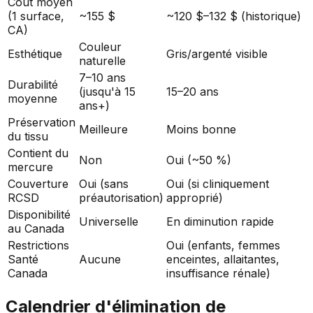
Coût moyen
(1 surface,
~155 $
~120 $–132 $ (historique)
CA)
Couleur
Esthétique
Gris/argenté visible
naturelle
7–10 ans
Durabilité
(jusqu'à 15
15–20 ans
moyenne
ans+)
Préservation
Meilleure
Moins bonne
du tissu
Contient du
Non
Oui (~50 %)
mercure
Couverture
Oui (sans
Oui (si cliniquement
RCSD
préautorisation)
approprié)
Disponibilité
Universelle
En diminution rapide
au Canada
Restrictions
Oui (enfants, femmes
Santé
Aucune
enceintes, allaitantes,
Canada
insuffisance rénale)
Calendrier d'élimination de