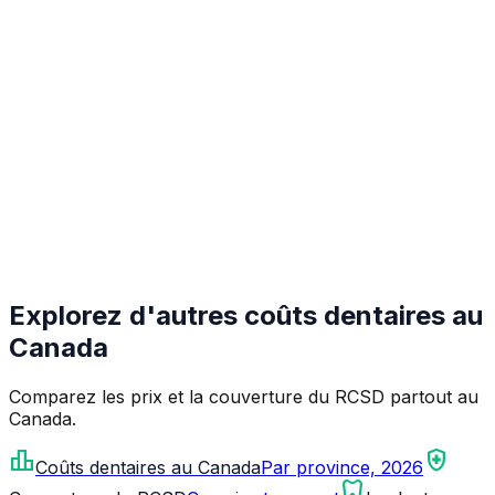
Explorez d'autres coûts dentaires au
Canada
Comparez les prix et la couverture du RCSD partout au
Canada.
leaderboard
health_and_safety
Coûts dentaires au Canada
Par province, 2026
dentistry