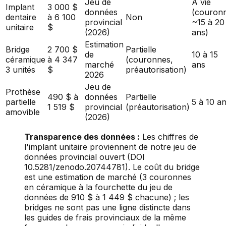
Jeu de
À vie
Implant
3 000 $
données
(couron
dentaire
à 6 100
Non
provincial
~15 à 20
unitaire
$
(2026)
ans)
Estimation
Bridge
2 700 $
Partielle
de
10 à 15
céramique
à 4 347
(couronnes,
marché
ans
3 unités
$
préautorisation)
2026
Jeu de
Prothèse
490 $ à
données
Partielle
partielle
5 à 10 a
1 519 $
provincial
(préautorisation)
amovible
(2026)
Transparence des données :
Les chiffres de
l'implant unitaire proviennent de notre jeu de
données provincial ouvert (DOI
10.5281/zenodo.20744781). Le coût du bridge
est une estimation de marché (3 couronnes
en céramique à la fourchette du jeu de
données de 910 $ à 1 449 $ chacune) ; les
bridges ne sont pas une ligne distincte dans
les guides de frais provinciaux de la même