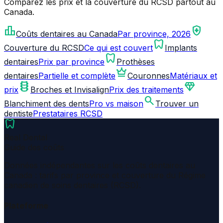
Comparez les prix et la couverture du RCSD partout au
Canada.
leaderboard
health_and_safety
Coûts dentaires au Canada
Par province, 2026
dentistry
Couverture du RCSD
Ce qui est couvert
Implants
dentistry
dentaires
Prix par province
Prothèses
crown
dentaires
Partielle et complète
Couronnes
Matériaux et
orthopedics
diamond
prix
Broches et Invisalign
Prix des traitements
search
Blanchiment des dents
Pro vs maison
Trouver un
dentiste
Prestataires RCSD
dentistry
Real Dental
Guide des coûts
Données indépendantes sur les coûts dentaires au
Canada : tarifs par province et couverture du Régime
canadien de soins dentaires (RCSD).
Plateforme