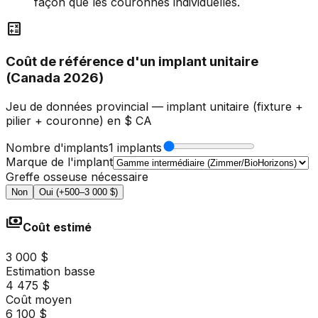
façon que les couronnes individuelles.
calculate
Coût de référence d'un implant unitaire
(Canada 2026)
Jeu de données provincial — implant unitaire (fixture +
pilier + couronne) en $ CA
Nombre d'implants
1 implants
Marque de l'implant
Greffe osseuse nécessaire
Non
Oui (+500–3 000 $)
payments
Coût estimé
3 000 $
Estimation basse
4 475 $
Coût moyen
6 100 $