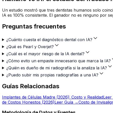
Un estudio mostró que tres dentistas humanos solo coinci
IA es 100% consistente. El ganador no es ninguno por s
Preguntas frecuentes
¿Cuánto cuesta el diagnóstico dental con IA?
¿Qué es Pearl y Overjet?
¿Cuál es el mayor riesgo de la IA dental?
¿Cómo evito un empaste innecesario que marca la IA?
¿Quién es dueño de mi radiografía si la analiza la IA?
¿Puedo subir mis propias radiografías a una IA?
Guías Relacionadas
Implantes de Células Madre (2026): Costo y Realidad
Leer
de Costos Honestos (2026)
Leer Guía →
Costo de Invisali
Metodología de Datos y Fuentes