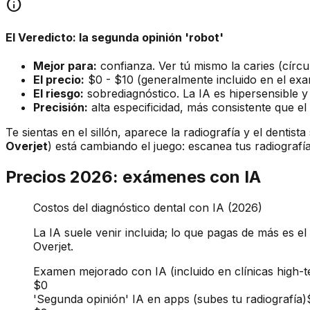
info
El Veredicto: la segunda opinión 'robot'
Mejor para:
confianza. Ver tú mismo la caries (círcu
El precio:
$0 - $10 (generalmente incluido en el ex
El riesgo:
sobrediagnóstico. La IA es hipersensible
Precisión:
alta especificidad, más consistente que e
Te sientas en el sillón, aparece la radiografía y el denti
Overjet
) está cambiando el juego: escanea tus radiografía
Precios 2026: exámenes con IA
Costos del diagnóstico dental con IA (2026)
La IA suele venir incluida; lo que pagas de más es 
Overjet.
Examen mejorado con IA (incluido en clínicas high-t
$0
'Segunda opinión' IA en apps (subes tu radiografía)