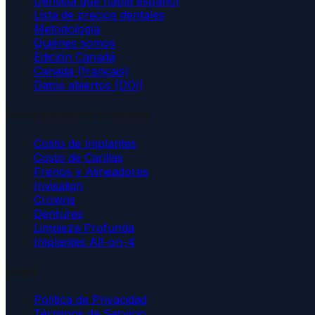
Dentista que habla español
Lista de precios dentales
Metodología
Quiénes somos
Edición Canadá
Canada (français)
Datos abiertos (DOI)
Procedimientos Comunes
Costo de Implantes
Costo de Carillas
Frenos y Alineadores
Invisalign
Crowns
Dentures
Limpieza Profunda
Implantes All-on-4
Legal
Política de Privacidad
Términos de Servicio