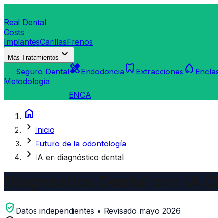
dentistry
Real Dental
Costs
Implantes
Carillas
Frenos
expand_more
Más Tratamientos
verified_user
healing
dentistry
water_drop
Seguro Dental
Endodoncia
Extracciones
Encía
Metodología
search
Buscar Clínica
EN
CA
home
chevron_right
Inicio
chevron_right
Futuro de la odontología
chevron_right
IA en diagnóstico dental
Diagnóstico Dental con IA (
verified_user
Datos independientes • Revisado mayo 2026