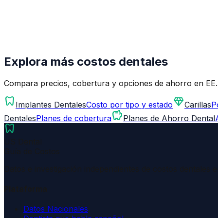
Explora más costos dentales
Compara precios, cobertura y opciones de ahorro en EE
dentistry
diamond
Implantes Dentales
Costo por tipo y estado
Carillas
P
savings
Dentales
Planes de cobertura
Planes de Ahorro Dental
dentistry
US Dental
Guía de Costos
Datos e investigación independientes de costos dentales 
Plataforma
Datos Nacionales