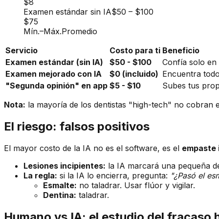
$8
Examen estándar sin IA
$50
–
$100
$75
Mín.
–
Máx.
Promedio
Servicio
Costo para ti
Beneficio
Examen estándar (sin IA)
$50 - $100
Confía solo en
Examen mejorado con IA
$0 (incluido)
Encuentra todo
"Segunda opinión" en app
$5 - $10
Subes tus propi
Nota:
la mayoría de los dentistas "high-tech" no cobran e
El riesgo: falsos positivos
El mayor costo de la IA no es el software, es el
empaste 
Lesiones incipientes:
la IA marcará una pequeña des
La regla:
si la IA lo encierra, pregunta:
"¿Pasó el esm
Esmalte:
no taladrar. Usar flúor y vigilar.
Dentina:
taladrar.
Humano vs IA: el estudio del fracaso