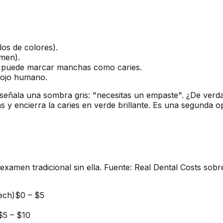
los de colores).
amen).
 y puede marcar manchas como caries.
l ojo humano.
sta señala una sombra gris: "necesitas un empaste". ¿De ver
s y encierra la caries en verde brillante. Es una segunda op
el examen tradicional sin ella. Fuente: Real Dental Costs s
ech)
$0
–
$5
$5
–
$10