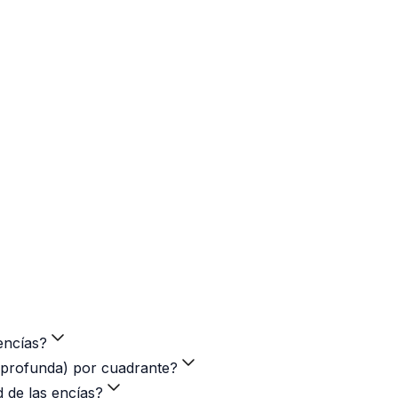
encías?
a profunda) por cuadrante?
d de las encías?