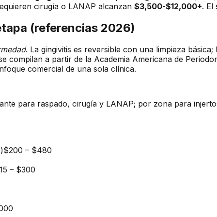
 requieren cirugía o LANAP alcanzan
$3,500-$12,000+
. E
etapa (referencias 2026)
ermedad
. La gingivitis es reversible con una limpieza básica
s se compilan a partir de la Academia Americana de Periodo
enfoque comercial de una sola clínica.
rante para raspado, cirugía y LANAP; por zona para injertos
.
)
$200
–
$480
15
–
$300
000