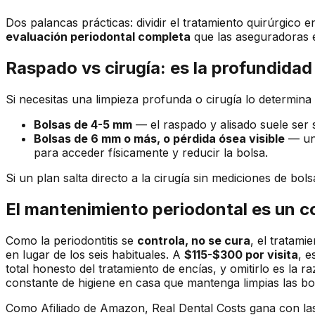
Dos palancas prácticas: dividir el tratamiento quirúrgico
evaluación periodontal completa
que las aseguradoras e
Raspado vs cirugía: es la profundidad 
Si necesitas una limpieza profunda o cirugía lo determina
Bolsas de 4-5 mm
— el raspado y alisado suele ser 
Bolsas de 6 mm o más, o pérdida ósea visible
— una
para acceder físicamente y reducir la bolsa.
Si un plan salta directo a la cirugía sin mediciones de bol
El mantenimiento periodontal es un c
Como la periodontitis se
controla, no se cura
, el tratami
en lugar de los seis habituales. A
$115-$300 por visita
, 
total honesto del tratamiento de encías, y omitirlo es l
constante de higiene en casa que mantenga limpias las bols
Como Afiliado de Amazon, Real Dental Costs gana con las 