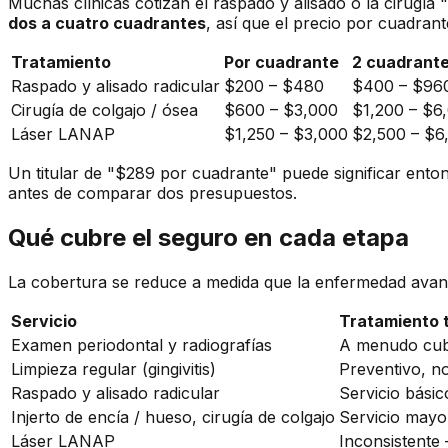
Muchas clínicas cotizan el raspado y alisado o la cirugía
dos a cuatro cuadrantes
, así que el precio por cuadrant
Tratamiento
Por cuadrante
2 cuadrant
Raspado y alisado radicular
$200 – $480
$400 – $96
Cirugía de colgajo / ósea
$600 – $3,000
$1,200 – $6
Láser LANAP
$1,250 – $3,000
$2,500 – $6
Un titular de "$289 por cuadrante" puede significar ento
antes de comparar dos presupuestos.
Qué cubre el seguro en cada etapa
La cobertura se reduce a medida que la enfermedad avanz
Servicio
Tratamiento t
Examen periodontal y radiografías
A menudo cubi
Limpieza regular (gingivitis)
Preventivo, n
Raspado y alisado radicular
Servicio bás
Injerto de encía / hueso, cirugía de colgajo
Servicio may
Láser LANAP
Inconsistente