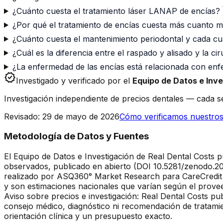
¿Cuánto cuesta el tratamiento láser LANAP de encías?
¿Por qué el tratamiento de encías cuesta más cuanto 
¿Cuánto cuesta el mantenimiento periodontal y cada cu
¿Cuál es la diferencia entre el raspado y alisado y la ci
¿La enfermedad de las encías está relacionada con enf
verified
Investigado y verificado por el
Equipo de Datos e Inve
Investigación independiente de precios dentales — cada se
Revisado
:
29 de mayo de 2026
Cómo verificamos nuestros
Metodología de Datos y Fuentes
El Equipo de Datos e Investigación de Real Dental Costs p
observados, publicado en abierto (DOI 10.5281/zenodo.20
realizado por ASQ360° Market Research para CareCredit (
y son estimaciones nacionales que varían según el provee
Aviso sobre precios e investigación: Real Dental Costs pu
consejo médico, diagnóstico ni recomendación de tratamie
orientación clínica y un presupuesto exacto.