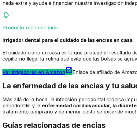
nada extra y ayuda a financiar nuestra investigación ind
water_drop
Producto recomendado
Irrigador dental para el cuidado de las encías en casa
El cuidado diario en casa es lo que protege el resultado de
cepillo no llega: la rutina que evita que las bolsas se agrav
open_in_new
Ver irrigadores en Amazon
Enlace de afiliado de Amaz
La enfermedad de las encías y tu salu
Más allá de la boca, la infección periodontal crónica imp
periodontitis y la
enfermedad cardiovascular, la diabet
tratamiento temprano y de menor costo se extiende mucho
Guías relacionadas de encías