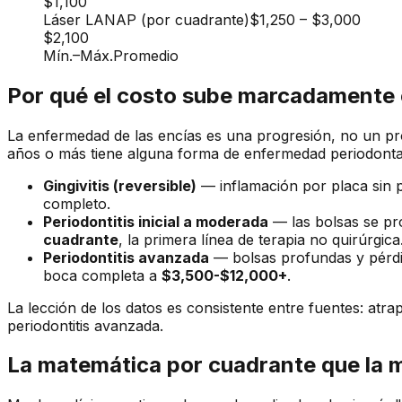
$1,100
Láser LANAP (por cuadrante)
$1,250
–
$3,000
$2,100
Mín.
–
Máx.
Promedio
Por qué el costo sube marcadamente
La enfermedad de las encías es una progresión, no un proc
años o más tiene alguna forma de enfermedad periodontal
Gingivitis (reversible)
— inflamación por placa sin p
completo.
Periodontitis inicial a moderada
— las bolsas se pro
cuadrante
, la primera línea de terapia no quirúrgica
Periodontitis avanzada
— bolsas profundas y pérdid
boca completa a
$3,500-$12,000+
.
La lección de los datos es consistente entre fuentes: at
periodontitis avanzada.
La matemática por cuadrante que la 