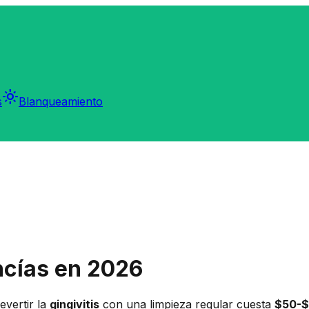
light_mode
s
Blanqueamiento
ncías en 2026
evertir la
gingivitis
con una limpieza regular cuesta
$50-$