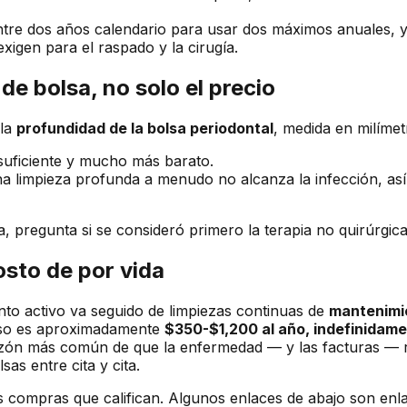
 entre dos años calendario para usar dos máximos anuales, 
xigen para el raspado y la cirugía.
de bolsa, no solo el precio
 la
profundidad de la bolsa periodontal
, medida en milíme
suficiente y mucho más barato.
 limpieza profunda a menudo no alcanza la infección, as
sa, pregunta si se consideró primero la terapia no quirúrgica
osto de por vida
ento activo va seguido de limpiezas continuas de
mantenimi
eso es aproximadamente
$350-$1,200 al año, indefinidam
a razón más común de que la enfermedad — y las facturas — 
as entre cita y cita.
compras que califican. Algunos enlaces de abajo son enlace