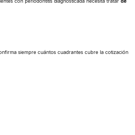
entes con periodontitis diagnosticada necesita tratar
de
Confirma siempre cuántos cuadrantes cubre la cotización