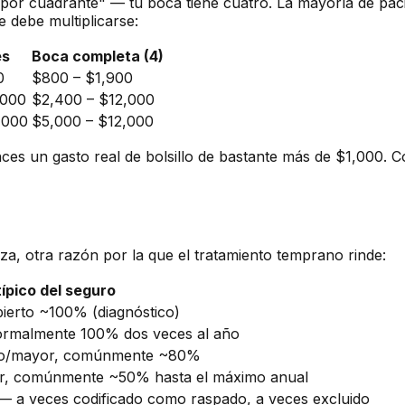
 "por cuadrante" — tu boca tiene cuatro. La mayoría de paci
e debe multiplicarse:
es
Boca completa (4)
0
$800 – $1,900
,000
$2,400 – $12,000
,000
$5,000 – $12,000
nces un gasto real de bolsillo de bastante más de $1,000. 
a, otra razón por la que el tratamiento temprano rinde:
ípico del seguro
erto ~100% (diagnóstico)
ormalmente 100% dos veces al año
ico/mayor, comúnmente ~80%
or, comúnmente ~50% hasta el máximo anual
 — a veces codificado como raspado, a veces excluido