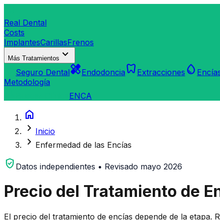
dentistry
Real Dental
Costs
Implantes
Carillas
Frenos
expand_more
Más Tratamientos
verified_user
healing
dentistry
water_drop
Seguro Dental
Endodoncia
Extracciones
Encía
Metodología
search
Buscar Clínica
EN
CA
home
chevron_right
Inicio
chevron_right
Enfermedad de las Encías
verified_user
Datos independientes • Revisado mayo 2026
Precio del Tratamiento de E
El precio del tratamiento de encías depende de la etapa. R