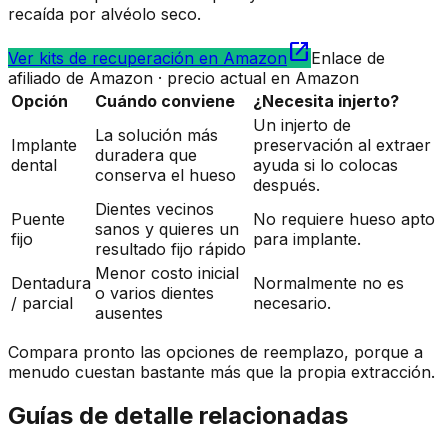
recaída por alvéolo seco.
open_in_new
Ver kits de recuperación en Amazon
Enlace de
afiliado de Amazon · precio actual en Amazon
Opción
Cuándo conviene
¿Necesita injerto?
Un injerto de
La solución más
Implante
preservación al extraer
duradera que
dental
ayuda si lo colocas
conserva el hueso
después.
Dientes vecinos
Puente
No requiere hueso apto
sanos y quieres un
fijo
para implante.
resultado fijo rápido
Menor costo inicial
Dentadura
Normalmente no es
o varios dientes
/ parcial
necesario.
ausentes
Compara pronto las opciones de reemplazo, porque a
menudo cuestan bastante más que la propia extracción.
Guías de detalle relacionadas