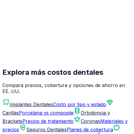
Explora más costos dentales
Compara precios, cobertura y opciones de ahorro en
EE. UU.
dentistry
diamond
Implantes Dentales
Costo por tipo y estado
orthopedics
Carillas
Porcelana vs composite
Ortodoncia y
crown
Brackets
Precios de tratamiento
Coronas
Materiales y
health_and_safety
savings
precios
Seguros Dentales
Planes de cobertura