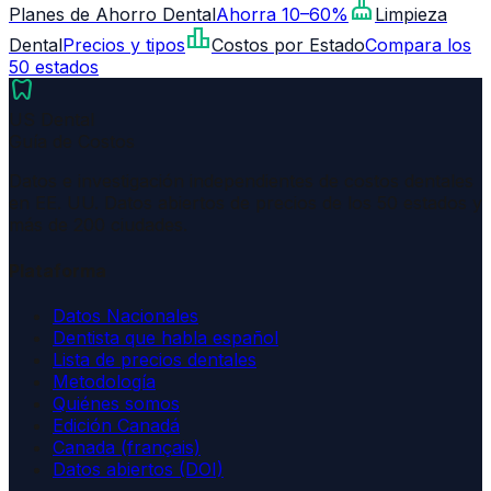
cleaning_services
Planes de Ahorro Dental
Ahorra 10–60%
Limpieza
leaderboard
Dental
Precios y tipos
Costos por Estado
Compara los
50 estados
dentistry
US Dental
Guía de Costos
Datos e investigación independientes de costos dentales
en EE. UU. Datos abiertos de precios de los 50 estados y
más de 200 ciudades.
Plataforma
Datos Nacionales
Dentista que habla español
Lista de precios dentales
Metodología
Quiénes somos
Edición Canadá
Canada (français)
Datos abiertos (DOI)