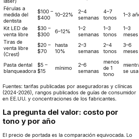
láser)
Férulas a
$100 –
2–4
4–7
medida del
10–22%
1–3 añ
$400
semanas
tonos
dentista
Kit LED de
$30 –
1–2
1–3
1–3
6–12%
venta libre
$300
semanas
tonos
meses
Tiras de
$20 –
hasta
2–3
2–4
3–6
venta libre
$70
10%
semanas
tonos
meses
(Crest)
menos
Pasta dental
$5 –
2–6
mientr
mínimo
de 1
blanqueadora
$15
semanas
se usa
tono
Fuentes: tarifas publicadas por aseguradoras y clínicas
(2024-2026), rangos publicados de guías de consumidor
en EE.UU. y concentraciones de los fabricantes.
La pregunta del valor: costo por
tono y por año
El precio de portada es la comparación equivocada. Lo