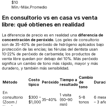
$10
Mín.
–
Máx.
Promedio
En consultorio vs en casa vs venta
libre: qué obtienes en realidad
La diferencia de precio es en realidad una
diferencia de
concentración de peróxido
. Los geles de consultorio
son de 35-40% de peróxido de hidrógeno aplicados bajo
protección de las encías; las férulas del dentista usan
10-22% de peróxido de carbamida; los productos de
venta libre quedan por debajo del 10%. Más peróxido
significa un cambio de tono más rápido, mayor y más
duradero, y también más sensibilidad.
Cambio
Costo
Tiempo a
Método
Peróxido
de
Durac
típico
resultado
tono
En
1 visita
consultorio
$300 –
5–8
6 mes
35–40%
(60–90
(Zoom /
$1,000
tonos
– 3 añ
min)