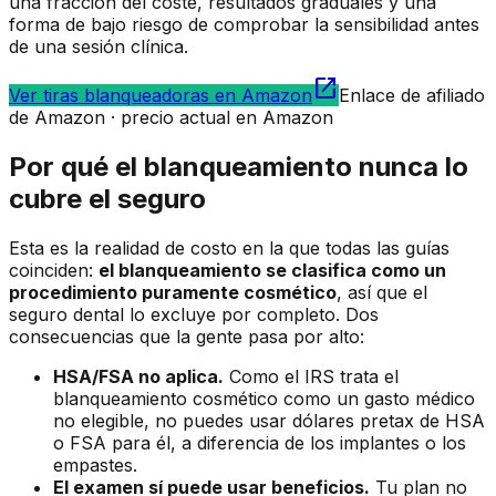
una fracción del coste, resultados graduales y una
forma de bajo riesgo de comprobar la sensibilidad antes
de una sesión clínica.
open_in_new
Ver tiras blanqueadoras en Amazon
Enlace de afiliado
de Amazon · precio actual en Amazon
Por qué el blanqueamiento nunca lo
cubre el seguro
Esta es la realidad de costo en la que todas las guías
coinciden:
el blanqueamiento se clasifica como un
procedimiento puramente cosmético
, así que el
seguro dental lo excluye por completo. Dos
consecuencias que la gente pasa por alto:
HSA/FSA no aplica.
Como el IRS trata el
blanqueamiento cosmético como un gasto médico
no elegible, no puedes usar dólares pretax de HSA
o FSA para él, a diferencia de los implantes o los
empastes.
El examen sí puede usar beneficios.
Tu plan no