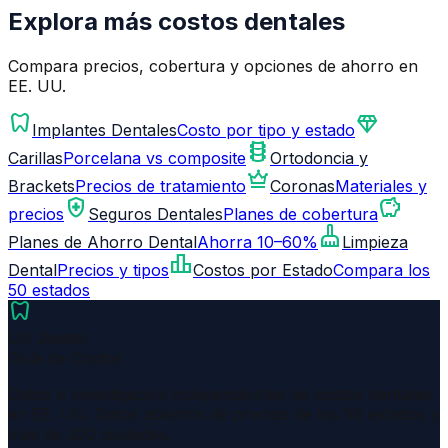
Explora más costos dentales
Compara precios, cobertura y opciones de ahorro en
EE. UU.
dentistry
diamond
Implantes Dentales
Costo por tipo y estado
orthopedics
Carillas
Porcelana vs composite
Ortodoncia y
crown
Brackets
Precios de tratamiento
Coronas
Materiales y
health_and_safety
savings
precios
Seguros Dentales
Planes de cobertura
cleaning_services
Planes de Ahorro Dental
Ahorra 10–60%
Limpieza
leaderboard
Dental
Precios y tipos
Costos por Estado
Compara los
50 estados
dentistry
US Dental
Guía de Costos
Datos e investigación independientes de costos dentales
en EE. UU. Datos abiertos de precios de los 50 estados y
más de 200 ciudades.