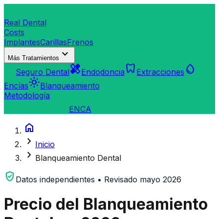
dentistry
Real Dental
Costs
Implantes
Carillas
Frenos
expand_more
Más Tratamientos
verified_user
healing
dentistry
water_drop
Seguro Dental
Endodoncia
Extracciones
light_mode
Encías
Blanqueamiento
Metodología
search
Buscar Clínica
EN
CA
home
chevron_right
Inicio
chevron_right
Blanqueamiento Dental
verified_user
Datos independientes • Revisado mayo 2026
Precio del Blanqueamiento