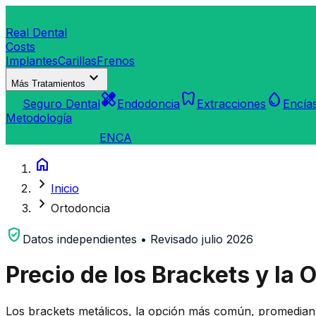
dentistry
Real Dental
Costs
Implantes
Carillas
Frenos
expand_more
Más Tratamientos
verified_user
healing
dentistry
water_drop
Seguro Dental
Endodoncia
Extracciones
Encía
Metodología
search
Buscar Clínica
EN
CA
home
chevron_right
Inicio
chevron_right
Ortodoncia
verified_user
Datos independientes • Revisado julio 2026
Precio de los Brackets y la
Los brackets metálicos, la opción más común, promedia