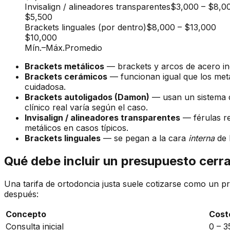
Invisalign / alineadores transparentes
$3,000
–
$8,0
$5,500
Brackets linguales (por dentro)
$8,000
–
$13,000
$10,000
Mín.
–
Máx.
Promedio
Brackets metálicos
— brackets y arcos de acero ino
Brackets cerámicos
— funcionan igual que los metá
cuidadosa.
Brackets autoligados (Damon)
— usan un sistema d
clínico real varía según el caso.
Invisalign / alineadores transparentes
— férulas re
metálicos en casos típicos.
Brackets linguales
— se pegan a la cara
interna
de l
Qué debe incluir un presupuesto cerr
Una tarifa de ortodoncia justa suele cotizarse como un 
después:
Concepto
Costo
Consulta inicial
0 – 