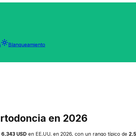
light_mode
s
Blanqueamiento
 Ortodoncia en 2026
n
6,343 USD
en EE.UU. en 2026, con un rango típico de
2,