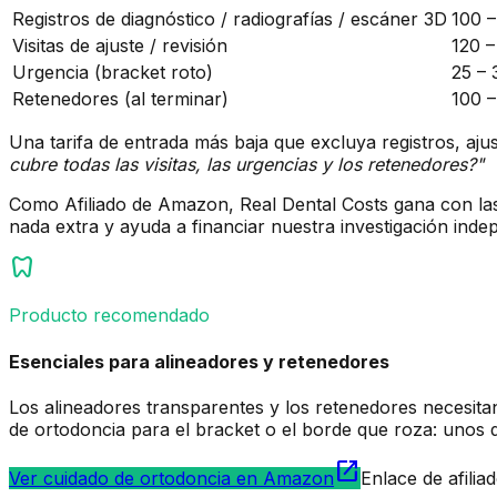
Registros de diagnóstico / radiografías / escáner 3D
100 
Visitas de ajuste / revisión
120 
Urgencia (bracket roto)
25 –
Retenedores (al terminar)
100 
Una tarifa de entrada más baja que excluya registros, aj
cubre todas las visitas, las urgencias y los retenedores?"
Como Afiliado de Amazon, Real Dental Costs gana con las 
nada extra y ayuda a financiar nuestra investigación ind
dentistry
Producto recomendado
Esenciales para alineadores y retenedores
Los alineadores transparentes y los retenedores necesitan 
de ortodoncia para el bracket o el borde que roza: unos 
open_in_new
Ver cuidado de ortodoncia en Amazon
Enlace de afili