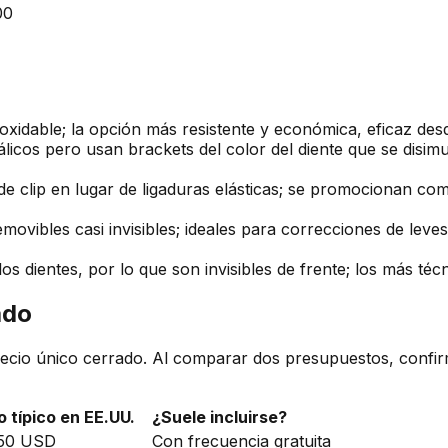
00
xidable; la opción más resistente y económica, eficaz des
licos pero usan brackets del color del diente que se disim
e clip en lugar de ligaduras elásticas; se promocionan co
movibles casi invisibles; ideales para correcciones de lev
os dientes, por lo que son invisibles de frente; los más téc
ado
precio único cerrado. Al comparar dos presupuestos, conf
 típico en EE.UU.
¿Suele incluirse?
350 USD
Con frecuencia gratuita