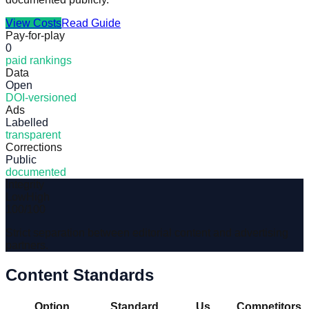
View Costs
Read Guide
Pay-for-play
0
paid rankings
Data
Open
DOI-versioned
Ads
Labelled
transparent
Corrections
Public
documented
Integrity
Low
High
100
/100
Strict separation between editorial content and advertising
partners.
Content Standards
Option
Standard
Us
Competitors