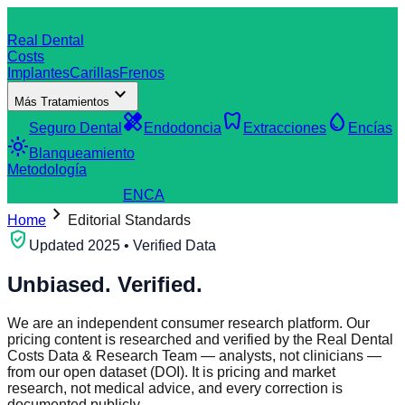
dentistry
Real Dental
Costs
Implantes
Carillas
Frenos
expand_more
Más Tratamientos
verified_user
healing
dentistry
water_drop
Seguro Dental
Endodoncia
Extracciones
Encías
light_mode
Blanqueamiento
Metodología
search
Buscar Clínica
EN
CA
chevron_right
Home
Editorial Standards
verified_user
Updated 2025 • Verified Data
Unbiased. Verified.
We are an independent consumer research platform. Our
pricing content is researched and verified by the Real Dental
Costs Data & Research Team — analysts, not clinicians —
from our open dataset (DOI). It is pricing and market
research, not medical advice, and every correction is
documented publicly.