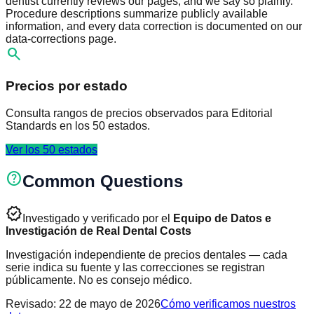
dentist currently reviews our pages, and we say so plainly.
Procedure descriptions summarize publicly available
information, and every data correction is documented on our
data-corrections page.
search
Precios por estado
Consulta rangos de precios observados para Editorial
Standards en los 50 estados.
Ver los 50 estados
help
Common Questions
verified
Investigado y verificado por el
Equipo de Datos e
Investigación de Real Dental Costs
Investigación independiente de precios dentales — cada
serie indica su fuente y las correcciones se registran
públicamente. No es consejo médico.
Revisado
:
22 de mayo de 2026
Cómo verificamos nuestros