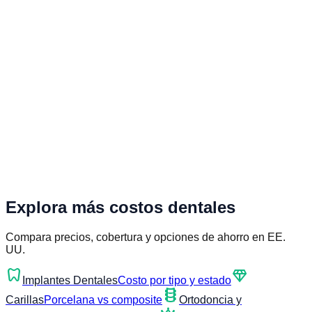
Explora más costos dentales
Compara precios, cobertura y opciones de ahorro en EE.
UU.
dentistry
diamond
Implantes Dentales
Costo por tipo y estado
orthopedics
Carillas
Porcelana vs composite
Ortodoncia y