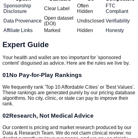
Sponsorship
Often
FTC
Clear Label
Disclosure
Hidden
Compliant
Open dataset
Data Provenance
Undisclosed
Verifiability
(DOI)
Affiliate Links
Marked
Hidden
Honesty
Expert Guide
Your health and wallet are too important for 'sponsored
content' disguised as advice. Here are the rules we live by.
0
1
No Pay-for-Play Rankings
We frequently rank 'Top 10 Affordable Cities' or 'Best Values'.
These rankings are generated purely by our pricing database
algorithms. No city, clinic, or state can pay to improve their
rank.
0
2
Research, Not Medical Advice
Our content is pricing and market research produced by our
Data & Research Team. We do not claim clinical review: no