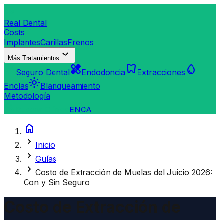
dentistry
Real Dental
Costs
Implantes
Carillas
Frenos
expand_more
Más Tratamientos
verified_user
healing
dentistry
water_drop
Seguro Dental
Endodoncia
Extracciones
light_mode
Encías
Blanqueamiento
Metodología
search
Buscar Clínica
EN
CA
home
chevron_right
Inicio
chevron_right
Guías
chevron_right
Costo de Extracción de Muelas del Juicio 2026:
Con y Sin Seguro
Costo de Extracción de