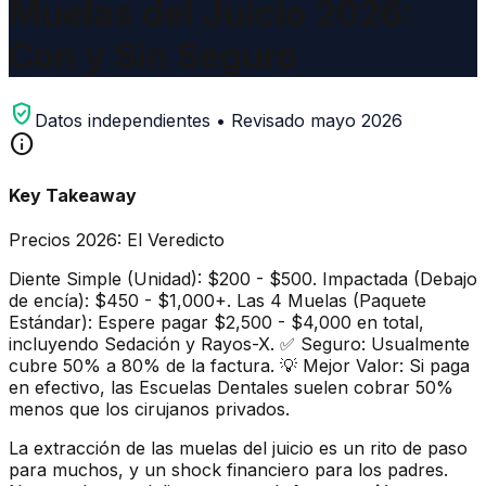
Muelas del Juicio 2026:
Con y Sin Seguro
verified_user
Datos independientes • Revisado mayo 2026
info
Key Takeaway
Precios 2026: El Veredicto
Diente Simple (Unidad): $200 - $500. Impactada (Debajo
de encía): $450 - $1,000+. Las 4 Muelas (Paquete
Estándar): Espere pagar $2,500 - $4,000 en total,
incluyendo Sedación y Rayos-X. ✅ Seguro: Usualmente
cubre 50% a 80% de la factura. 💡 Mejor Valor: Si paga
en efectivo, las Escuelas Dentales suelen cobrar 50%
menos que los cirujanos privados.
La extracción de las muelas del juicio es un rito de paso
para muchos, y un shock financiero para los padres.