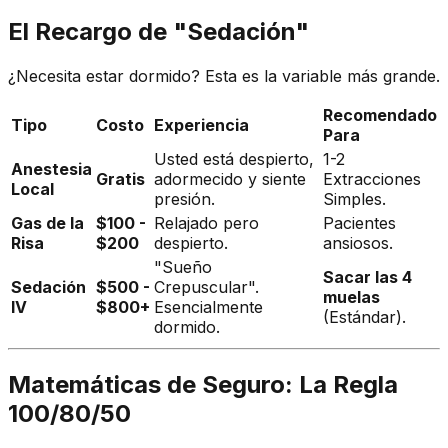
El Recargo de "Sedación"
¿Necesita estar dormido? Esta es la variable más grande.
Recomendado
Tipo
Costo
Experiencia
Para
Usted está despierto,
1-2
Anestesia
Gratis
adormecido y siente
Extracciones
Local
presión.
Simples.
Gas de la
$100 -
Relajado pero
Pacientes
Risa
$200
despierto.
ansiosos.
"Sueño
Sacar las 4
Sedación
$500 -
Crepuscular".
muelas
IV
$800+
Esencialmente
(Estándar).
dormido.
Matemáticas de Seguro: La Regla
100/80/50