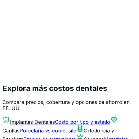
Explora más costos dentales
Compara precios, cobertura y opciones de ahorro en
EE. UU.
dentistry
diamond
Implantes Dentales
Costo por tipo y estado
orthopedics
Carillas
Porcelana vs composite
Ortodoncia y
crown