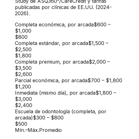
Study de ASQ360°/CareCredit y tarifas
publicadas por clínicas de EE.UU. (2024-
2026).
Completa económica, por arcada
$600
–
$1,000
$800
Completa estándar, por arcada
$1,500
–
$2,500
$1,800
Completa premium, por arcada
$2,000
–
$3,500
$2,600
Parcial económica, por arcada
$700
–
$1,800
$1,200
Inmediata (mismo día), por arcada
$1,800
–
$3,000
$2,400
Escuela de odontología (completa, por
arcada)
$300
–
$800
$500
Mín.
–
Máx.
Promedio