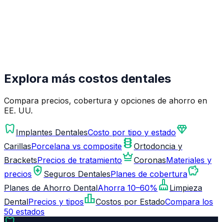
Explora más costos dentales
Compara precios, cobertura y opciones de ahorro en
EE. UU.
dentistry
diamond
Implantes Dentales
Costo por tipo y estado
orthopedics
Carillas
Porcelana vs composite
Ortodoncia y
crown
Brackets
Precios de tratamiento
Coronas
Materiales y
health_and_safety
savings
precios
Seguros Dentales
Planes de cobertura
cleaning_services
Planes de Ahorro Dental
Ahorra 10–60%
Limpieza
leaderboard
Dental
Precios y tipos
Costos por Estado
Compara los
50 estados