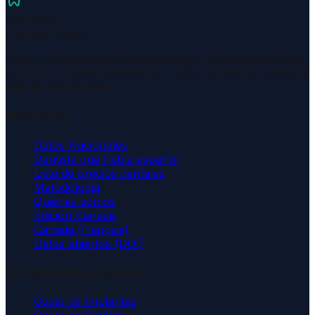
dentistry
US Dental
Guía de Costos
Datos e investigación independientes de costos dentales
en EE. UU. Datos abiertos de precios de los 50 estados y
más de 200 ciudades.
Plataforma
Datos Nacionales
Dentista que habla español
Lista de precios dentales
Metodología
Quiénes somos
Edición Canadá
Canada (français)
Datos abiertos (DOI)
Procedimientos Comunes
Costo de Implantes