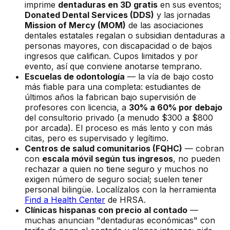
imprime
dentaduras en 3D gratis
en sus eventos;
Donated Dental Services (DDS)
y las jornadas
Mission of Mercy (MOM)
de las asociaciones
dentales estatales regalan o subsidian dentaduras a
personas mayores, con discapacidad o de bajos
ingresos que califican. Cupos limitados y por
evento, así que conviene anotarse temprano.
Escuelas de odontología
— la vía de bajo costo
más fiable para una completa: estudiantes de
últimos años la fabrican bajo supervisión de
profesores con licencia, a
30% a 60% por debajo
del consultorio privado (a menudo $300 a $800
por arcada). El proceso es más lento y con más
citas, pero es supervisado y legítimo.
Centros de salud comunitarios (FQHC)
— cobran
con
escala móvil según tus ingresos
, no pueden
rechazar a quien no tiene seguro y muchos no
exigen número de seguro social; suelen tener
personal bilingüe. Localízalos con la herramienta
Find a Health Center
de HRSA.
Clínicas hispanas con precio al contado
—
muchas anuncian "dentaduras económicas" con