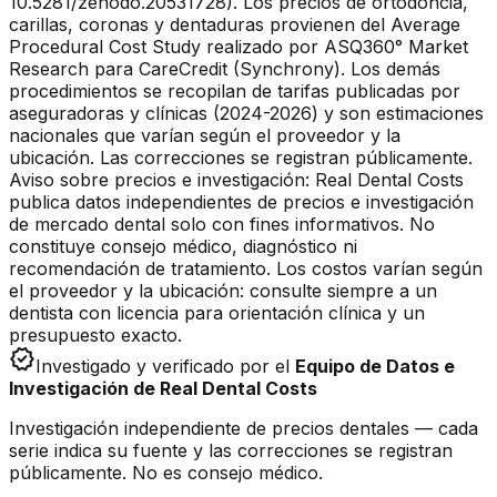
10.5281/zenodo.20531728). Los precios de ortodoncia,
carillas, coronas y dentaduras provienen del Average
Procedural Cost Study realizado por ASQ360° Market
Research para CareCredit (Synchrony). Los demás
procedimientos se recopilan de tarifas publicadas por
aseguradoras y clínicas (2024-2026) y son estimaciones
nacionales que varían según el proveedor y la
ubicación. Las correcciones se registran públicamente.
Aviso sobre precios e investigación: Real Dental Costs
publica datos independientes de precios e investigación
de mercado dental solo con fines informativos. No
constituye consejo médico, diagnóstico ni
recomendación de tratamiento. Los costos varían según
el proveedor y la ubicación: consulte siempre a un
dentista con licencia para orientación clínica y un
presupuesto exacto.
verified
Investigado y verificado por el
Equipo de Datos e
Investigación de Real Dental Costs
Investigación independiente de precios dentales — cada
serie indica su fuente y las correcciones se registran
públicamente. No es consejo médico.