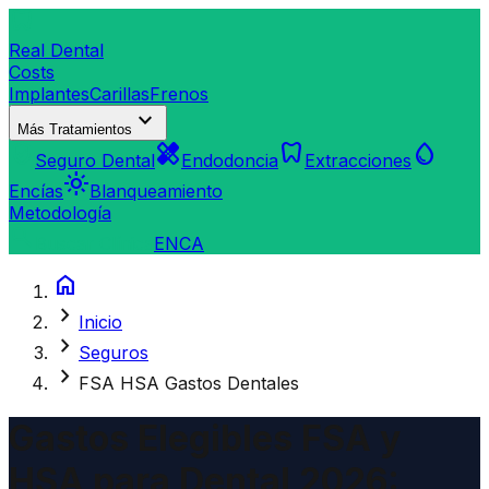
dentistry
Real Dental
Costs
Implantes
Carillas
Frenos
expand_more
Más Tratamientos
verified_user
healing
dentistry
water_drop
Seguro Dental
Endodoncia
Extracciones
light_mode
Encías
Blanqueamiento
Metodología
search
Buscar Clínica
EN
CA
home
chevron_right
Inicio
chevron_right
Seguros
chevron_right
FSA HSA Gastos Dentales
Gastos Elegibles FSA y
HSA para Dental 2026: