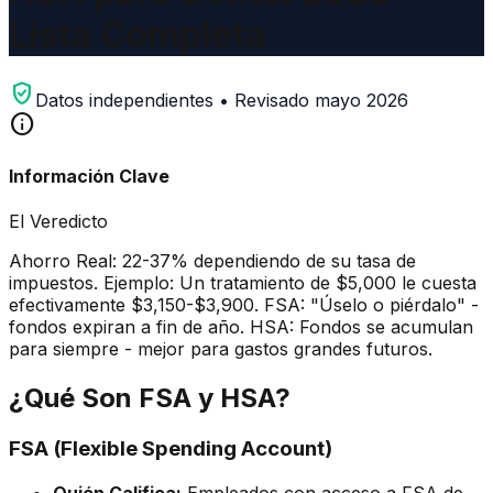
Lista Completa
verified_user
Datos independientes • Revisado mayo 2026
info
Información Clave
El Veredicto
Ahorro Real: 22-37% dependiendo de su tasa de
impuestos. Ejemplo: Un tratamiento de $5,000 le cuesta
efectivamente $3,150-$3,900. FSA: "Úselo o piérdalo" -
fondos expiran a fin de año. HSA: Fondos se acumulan
para siempre - mejor para gastos grandes futuros.
¿Qué Son FSA y HSA?
FSA (Flexible Spending Account)
Quién Califica:
Empleados con acceso a FSA de