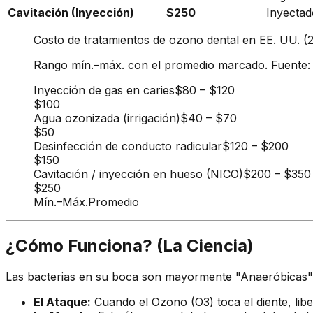
Cavitación (Inyección)
$250
Inyectad
Costo de tratamientos de ozono dental en EE. UU. (
Rango mín.–máx. con el promedio marcado. Fuente: an
Inyección de gas en caries
$80
–
$120
$100
Agua ozonizada (irrigación)
$40
–
$70
$50
Desinfección de conducto radicular
$120
–
$200
$150
Cavitación / inyección en hueso (NICO)
$200
–
$350
$250
Mín.
–
Máx.
Promedio
¿Cómo Funciona? (La Ciencia)
Las bacterias en su boca son mayormente "Anaeróbicas" 
El Ataque:
Cuando el Ozono (O3) toca el diente, lib