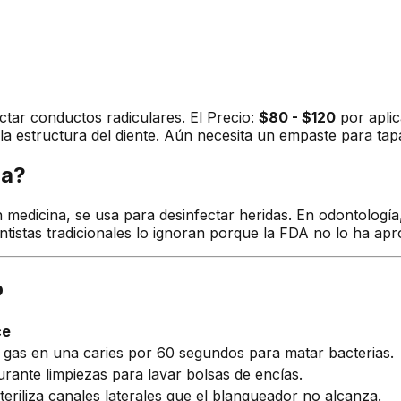
ctar conductos radiculares. El Precio:
$80 - $120
por aplic
a estructura del diente. Aún necesita un empaste para tapa
na?
dicina, se usa para desinfectar heridas. En odontología, s
dentistas tradicionales lo ignoran porque la FDA no lo ha a
o
ce
 gas en una caries por 60 segundos para matar bacterias.
rante limpiezas para lavar bolsas de encías.
steriliza canales laterales que el blanqueador no alcanza.