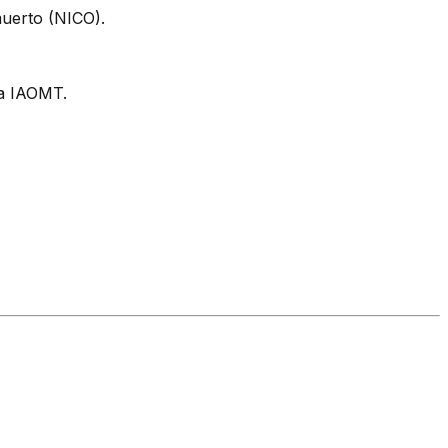
muerto (NICO).
la IAOMT.