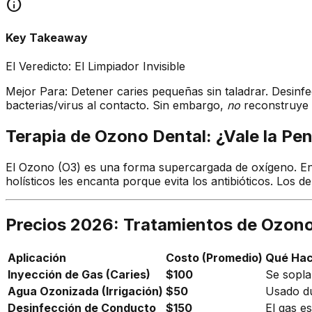
info
Key Takeaway
El Veredicto: El Limpiador Invisible
Mejor Para: Detener caries pequeñas sin taladrar. Desinfe
bacterias/virus al contacto. Sin embargo,
no
reconstruye l
Terapia de Ozono Dental: ¿Vale la Pe
El Ozono (O3) es una forma supercargada de oxígeno. En me
holísticos les encanta porque evita los antibióticos. Los 
Precios 2026: Tratamientos de Ozon
Aplicación
Costo (Promedio)
Qué Ha
Inyección de Gas (Caries)
$100
Se sopla
Agua Ozonizada (Irrigación)
$50
Usado du
Desinfección de Conducto
$150
El gas e