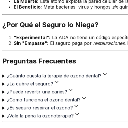
La Muerte:
Este átomo explota la pared celular de la 
El Beneficio:
Mata bacterias, virus y hongos
sin
quím
¿Por Qué el Seguro lo Niega?
"Experimental":
La ADA no tiene un código específ
Sin "Empaste":
El seguro paga por
restauraciones
.
Preguntas Frecuentes
¿Cuánto cuesta la terapia de ozono dental?
¿La cubre el seguro?
¿Puede revertir una caries?
¿Cómo funciona el ozono dental?
¿Es seguro respirar el ozono?
¿Vale la pena la ozonoterapia?