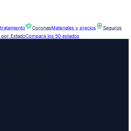
crown
health_and_safety
 tratamiento
Coronas
Materiales y precios
Seguros
 por Estado
Compara los 50 estados
ás de 200 ciudades.