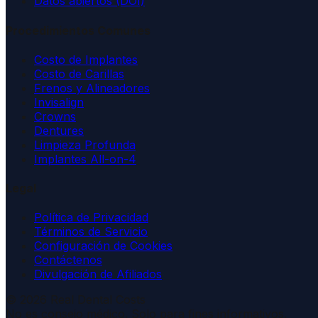
Datos abiertos (DOI)
Procedimientos Comunes
Costo de Implantes
Costo de Carillas
Frenos y Alineadores
Invisalign
Crowns
Dentures
Limpieza Profunda
Implantes All-on-4
Legal
Política de Privacidad
Términos de Servicio
Configuración de Cookies
Contáctenos
Divulgación de Afiliados
© 2026 Real Dental Costs
No es consejo médico. Solo para fines informativos.