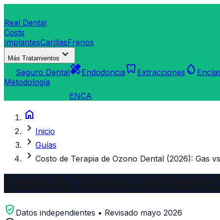
dentistry
Real Dental
Costs
Implantes
Carillas
Frenos
expand_more
Más Tratamientos
verified_user
healing
dentistry
water_drop
Seguro Dental
Endodoncia
Extracciones
Encía
Metodología
search
Buscar Clínica
EN
CA
home
chevron_right
Inicio
chevron_right
Guías
chevron_right
Costo de Terapia de Ozono Dental (2026): Gas vs
Costo de Terapia de Ozono D
verified_user
Datos independientes • Revisado mayo 2026