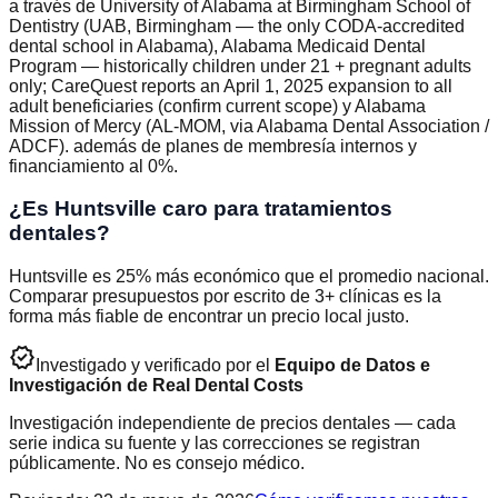
a través de University of Alabama at Birmingham School of
Dentistry (UAB, Birmingham — the only CODA-accredited
dental school in Alabama), Alabama Medicaid Dental
Program — historically children under 21 + pregnant adults
only; CareQuest reports an April 1, 2025 expansion to all
adult beneficiaries (confirm current scope) y Alabama
Mission of Mercy (AL-MOM, via Alabama Dental Association /
ADCF). además de planes de membresía internos y
financiamiento al 0%.
¿Es Huntsville caro para tratamientos
dentales?
Huntsville es 25% más económico que el promedio nacional.
Comparar presupuestos por escrito de 3+ clínicas es la
forma más fiable de encontrar un precio local justo.
verified
Investigado y verificado por el
Equipo de Datos e
Investigación de Real Dental Costs
Investigación independiente de precios dentales — cada
serie indica su fuente y las correcciones se registran
públicamente. No es consejo médico.