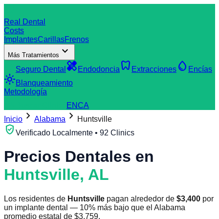
dentistry
Real Dental
Costs
Implantes
Carillas
Frenos
expand_more
Más Tratamientos
verified_user
healing
dentistry
water_drop
Seguro Dental
Endodoncia
Extracciones
Encías
light_mode
Blanqueamiento
Metodología
search
Buscar Clínica
EN
CA
chevron_right
chevron_right
Inicio
Alabama
Huntsville
verified_user
Verificado Localmente • 92 Clinics
Precios Dentales en
Huntsville
,
AL
Los residentes de
Huntsville
pagan alrededor de
$
3,400
por
un implante dental
—
10
%
más bajo
que el
Alabama
promedio estatal de
$
3,759
.