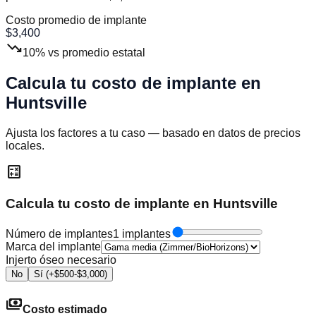
Costo promedio de implante
$
3,400
trending_down
10
%
vs promedio estatal
Calcula tu costo de implante en
Huntsville
Ajusta los factores a tu caso — basado en datos de precios
locales.
calculate
Calcula tu costo de implante en Huntsville
Número de implantes
1 implantes
Marca del implante
Injerto óseo necesario
No
Sí (+$500-$3,000)
payments
Costo estimado