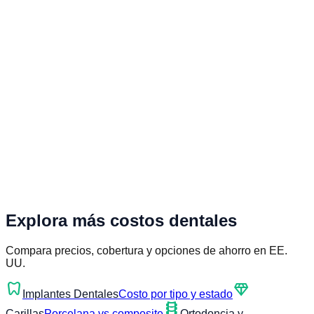
Explora más costos dentales
Compara precios, cobertura y opciones de ahorro en EE.
UU.
dentistry
diamond
Implantes Dentales
Costo por tipo y estado
orthopedics
Carillas
Porcelana vs composite
Ortodoncia y