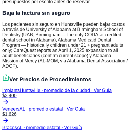
presupuestos por escrito antes de reservar.
Baja la factura sin seguro
Los pacientes sin seguro en Huntsville pueden bajar costos
a través de University of Alabama at Birmingham School of
Dentistry (UAB, Birmingham — the only CODA-accredited
dental school in Alabama), Alabama Medicaid Dental
Program — historically children under 21 + pregnant adults
only; CareQuest reports an April 1, 2025 expansion to all
adult beneficiaries (confirm current scope) y Alabama
Mission of Mercy (AL-MOM, via Alabama Dental Association /
ADCF).
medical_services
Ver Precios de Procedimientos
Implants
Huntsville · promedio de la ciudad
·
Ver Guía
$
3,400
arrow_forward
Veneers
AL · promedio estatal
·
Ver Guía
$
1,626
arrow_forward
Braces
AL · promedio estatal
·
Ver Guía