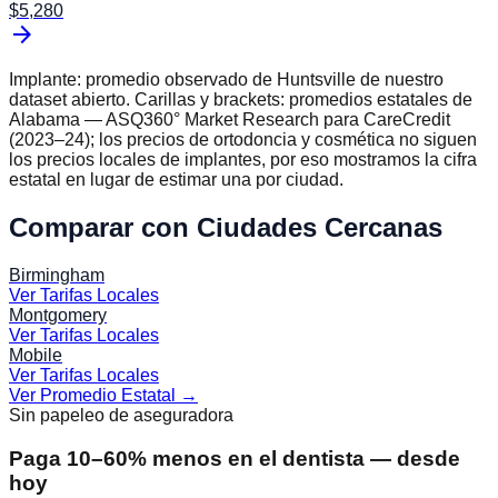
$
5,280
arrow_forward
Implante: promedio observado de
Huntsville
de nuestro
dataset abierto. Carillas y brackets: promedios estatales de
Alabama
— ASQ360° Market Research para CareCredit
(2023–24); los precios de ortodoncia y cosmética no siguen
los precios locales de implantes, por eso mostramos la cifra
estatal en lugar de estimar una por ciudad.
Comparar con Ciudades Cercanas
Birmingham
Ver Tarifas Locales
Montgomery
Ver Tarifas Locales
Mobile
Ver Tarifas Locales
Ver Promedio Estatal
→
Sin papeleo de aseguradora
Paga 10–60% menos en el dentista — desde
hoy