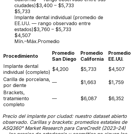
ciudades)
$3,400
–
$5,733
$5,733
Implante dental individual (promedio de
EE.UU. — rango observado entre
estados)
$3,760
–
$5,733
$4,507
Mín.
–
Máx.
Promedio
Promedio
Promedio
Promedio
Procedimiento
San Diego
California
EE.UU.
Implante dental
$4,200
$5,733
$4,507
individual (completo)
Carilla de porcelana,
—
$1,663
$1,759
por diente
Brackets,
tratamiento
—
$6,087
$6,352
completo
Precio del implante por ciudad: nuestro dataset abierto
observado. Carillas y brackets: promedios estatales de
ASQ360° Market Research para CareCredit (2023–24)
— los precios de ortodoncia y cosmética no siguen los