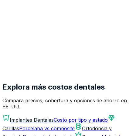
Explora más costos dentales
Compara precios, cobertura y opciones de ahorro en
EE. UU.
dentistry
diamond
Implantes Dentales
Costo por tipo y estado
orthopedics
Carillas
Porcelana vs composite
Ortodoncia y
crown