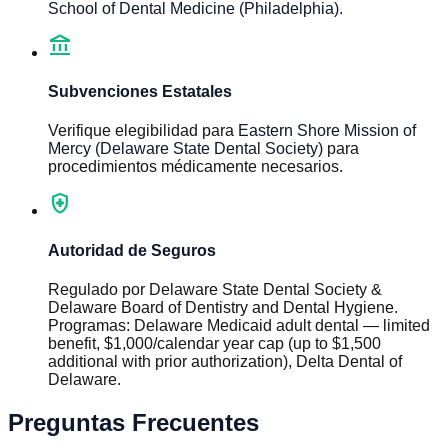
School of Dental Medicine (Philadelphia)
.
account_balance
Subvenciones Estatales
Verifique elegibilidad para
Eastern Shore Mission of
Mercy (Delaware State Dental Society)
para
procedimientos médicamente necesarios.
health_and_safety
Autoridad de Seguros
Regulado por
Delaware State Dental Society &
Delaware Board of Dentistry and Dental Hygiene
.
Programas
:
Delaware Medicaid adult dental — limited
benefit, $1,000/calendar year cap (up to $1,500
additional with prior authorization), Delta Dental of
Delaware
.
Preguntas Frecuentes