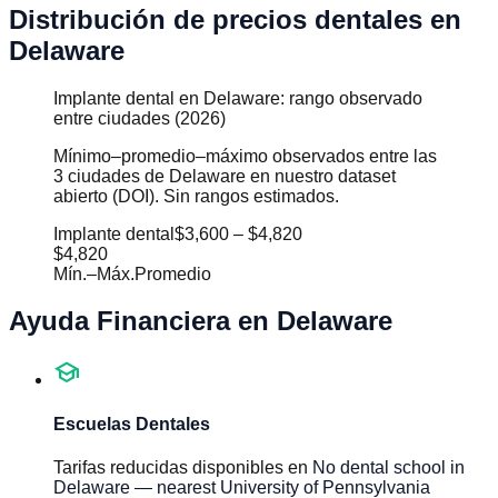
Distribución de precios dentales en
Delaware
Implante dental en Delaware: rango observado
entre ciudades (2026)
Mínimo–promedio–máximo observados entre las
3 ciudades de Delaware en nuestro dataset
abierto (DOI). Sin rangos estimados.
Implante dental
$3,600
–
$4,820
$4,820
Mín.
–
Máx.
Promedio
Ayuda Financiera en
Delaware
school
Escuelas Dentales
Tarifas reducidas disponibles en
No dental school in
Delaware — nearest University of Pennsylvania