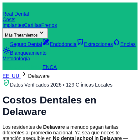
dentistry
Real Dental
Costs
Implantes
Carillas
Frenos
expand_more
Más Tratamientos
verified_user
healing
dentistry
water_drop
Seguro Dental
Endodoncia
Extracciones
Encías
light_mode
Blanqueamiento
Metodología
search
Buscar Clínica
EN
CA
chevron_right
EE. UU.
Delaware
verified_user
Datos Verificados 2026 • 129 Clínicas Locales
Costos Dentales en
Delaware
Los residentes de
Delaware
a menudo pagan tarifas
diferentes al promedio nacional. Ya sea que necesite
atención asequible en
No dental school in Delaware —