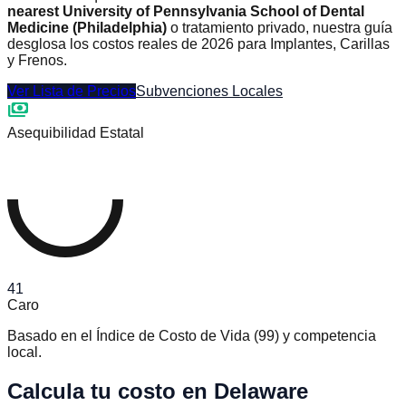
nearest University of Pennsylvania School of Dental
Medicine (Philadelphia)
o tratamiento privado, nuestra guía
desglosa los costos reales de 2026 para Implantes, Carillas
y Frenos.
Ver Lista de Precios
Subvenciones Locales
payments
Asequibilidad Estatal
41
Caro
Basado en el Índice de Costo de Vida
(
99
)
y competencia
local.
Calcula tu costo en Delaware