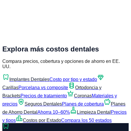
Explora más costos dentales
Compara precios, cobertura y opciones de ahorro en EE.
UU.
dentistry
diamond
Implantes Dentales
Costo por tipo y estado
orthopedics
Carillas
Porcelana vs composite
Ortodoncia y
crown
Brackets
Precios de tratamiento
Coronas
Materiales y
health_and_safety
savings
precios
Seguros Dentales
Planes de cobertura
Planes
cleaning_services
de Ahorro Dental
Ahorra 10–60%
Limpieza Dental
Precios
leaderboard
y tipos
Costos por Estado
Compara los 50 estados
dentistry