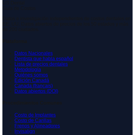
US Dental
Guía de Costos
Datos e investigación independientes de costos dentales en
EE. UU. Datos abiertos de precios de los 50 estados y más
de 200 ciudades.
Plataforma
Datos Nacionales
Dentista que habla español
Lista de precios dentales
Metodología
Quiénes somos
Edición Canadá
Canada (français)
Datos abiertos (DOI)
Procedimientos Comunes
Costo de Implantes
Costo de Carillas
Frenos y Alineadores
Invisalign