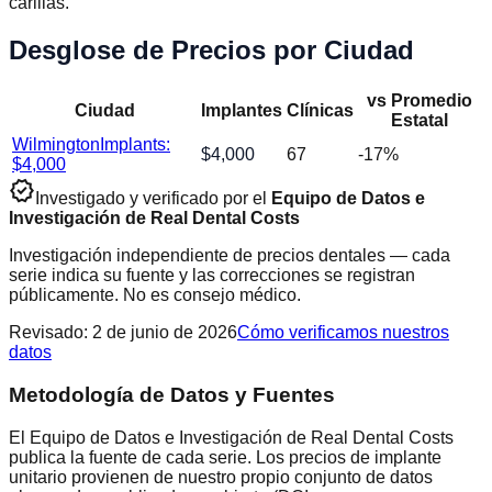
carillas.
Desglose de Precios por Ciudad
vs Promedio
Ciudad
Implantes
Clínicas
Estatal
Wilmington
Implants:
$
4,000
67
-17
%
$
4,000
verified
Investigado y verificado por el
Equipo de Datos e
Investigación de Real Dental Costs
Investigación independiente de precios dentales — cada
serie indica su fuente y las correcciones se registran
públicamente. No es consejo médico.
Revisado
:
2 de junio de 2026
Cómo verificamos nuestros
datos
Metodología de Datos y Fuentes
El Equipo de Datos e Investigación de Real Dental Costs
publica la fuente de cada serie. Los precios de implante
unitario provienen de nuestro propio conjunto de datos