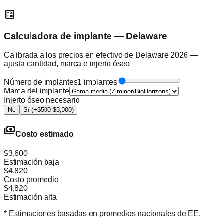
calculate
Calculadora de implante — Delaware
Calibrada a los precios en efectivo de Delaware 2026 —
ajusta cantidad, marca e injerto óseo
Número de implantes
1 implantes
Marca del implante
Injerto óseo necesario
No
Sí (+$500-$3,000)
payments
Costo estimado
$3,600
Estimación baja
$4,820
Costo promedio
$4,820
Estimación alta
* Estimaciones basadas en promedios nacionales de EE.