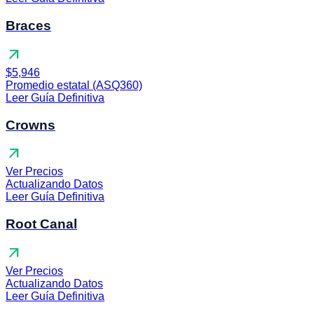
Braces
arrow_outward
$5,946
Promedio estatal (ASQ360)
Leer Guía Definitiva
Crowns
arrow_outward
Ver Precios
Actualizando Datos
Leer Guía Definitiva
Root Canal
arrow_outward
Ver Precios
Actualizando Datos
Leer Guía Definitiva