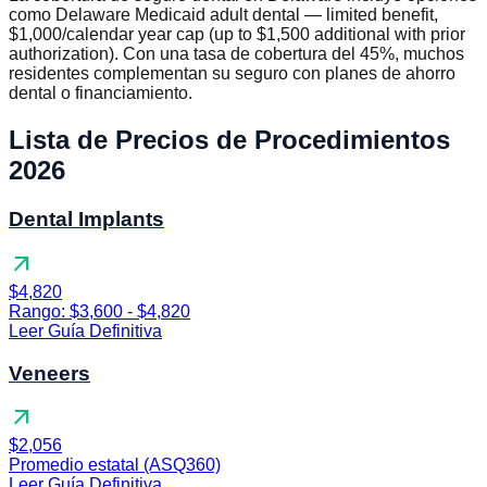
como Delaware Medicaid adult dental — limited benefit,
$1,000/calendar year cap (up to $1,500 additional with prior
authorization). Con una tasa de cobertura del 45%, muchos
residentes complementan su seguro con planes de ahorro
dental o financiamiento.
Lista de Precios de Procedimientos
2026
Dental Implants
arrow_outward
$4,820
Rango: $3,600 - $4,820
Leer Guía Definitiva
Veneers
arrow_outward
$2,056
Promedio estatal (ASQ360)
Leer Guía Definitiva