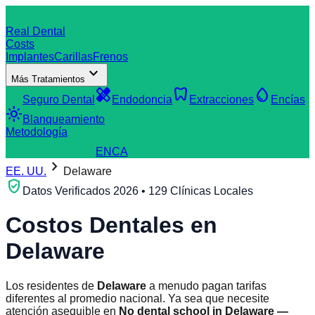
dentistry
Real Dental
Costs
Implantes
Carillas
Frenos
expand_more
Más Tratamientos
verified_user
healing
dentistry
water_drop
Seguro Dental
Endodoncia
Extracciones
Encías
light_mode
Blanqueamiento
Metodología
search
Buscar Clínica
EN
CA
chevron_right
EE. UU.
Delaware
verified_user
Datos Verificados 2026 • 129 Clínicas Locales
Costos Dentales en
Delaware
Los residentes de
Delaware
a menudo pagan tarifas
diferentes al promedio nacional. Ya sea que necesite
atención asequible en
No dental school in Delaware —