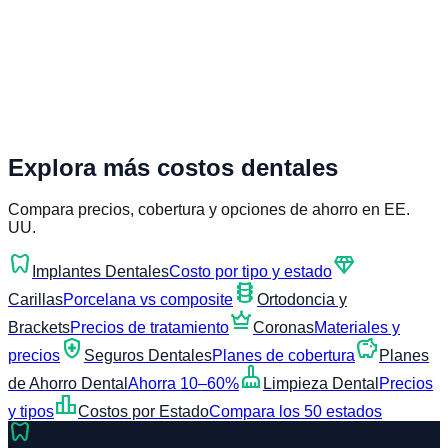
Explora más costos dentales
Compara precios, cobertura y opciones de ahorro en EE.
UU.
dentistry
diamond
Implantes Dentales
Costo por tipo y estado
orthopedics
Carillas
Porcelana vs composite
Ortodoncia y
crown
Brackets
Precios de tratamiento
Coronas
Materiales y
health_and_safety
savings
precios
Seguros Dentales
Planes de cobertura
Planes
cleaning_services
de Ahorro Dental
Ahorra 10–60%
Limpieza Dental
Precios
leaderboard
y tipos
Costos por Estado
Compara los 50 estados
dentistry