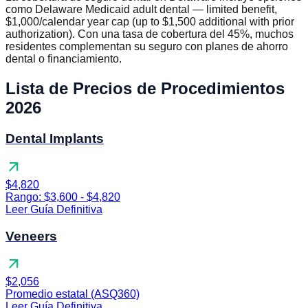
como Delaware Medicaid adult dental — limited benefit,
$1,000/calendar year cap (up to $1,500 additional with prior
authorization). Con una tasa de cobertura del 45%, muchos
residentes complementan su seguro con planes de ahorro
dental o financiamiento.
Lista de Precios de Procedimientos
2026
Dental Implants
arrow_outward
$4,820
Rango: $3,600 - $4,820
Leer Guía Definitiva
Veneers
arrow_outward
$2,056
Promedio estatal (ASQ360)
Leer Guía Definitiva