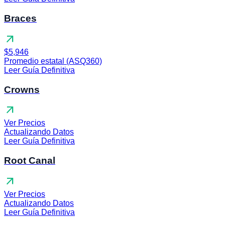
Braces
arrow_outward
$5,946
Promedio estatal (ASQ360)
Leer Guía Definitiva
Crowns
arrow_outward
Ver Precios
Actualizando Datos
Leer Guía Definitiva
Root Canal
arrow_outward
Ver Precios
Actualizando Datos
Leer Guía Definitiva