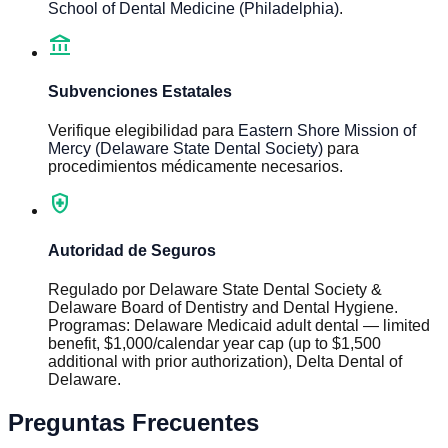
School of Dental Medicine (Philadelphia)
.
account_balance
Subvenciones Estatales
Verifique elegibilidad para
Eastern Shore Mission of
Mercy (Delaware State Dental Society)
para
procedimientos médicamente necesarios.
health_and_safety
Autoridad de Seguros
Regulado por
Delaware State Dental Society &
Delaware Board of Dentistry and Dental Hygiene
.
Programas
:
Delaware Medicaid adult dental — limited
benefit, $1,000/calendar year cap (up to $1,500
additional with prior authorization), Delta Dental of
Delaware
.
Preguntas Frecuentes