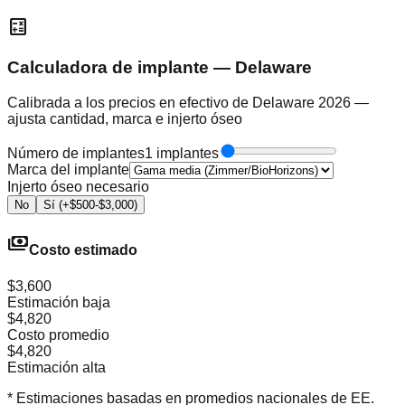
calculate
Calculadora de implante — Delaware
Calibrada a los precios en efectivo de Delaware 2026 —
ajusta cantidad, marca e injerto óseo
Número de implantes
1 implantes
Marca del implante
Injerto óseo necesario
No
Sí (+$500-$3,000)
payments
Costo estimado
$3,600
Estimación baja
$4,820
Costo promedio
$4,820
Estimación alta
* Estimaciones basadas en promedios nacionales de EE.