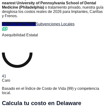
nearest University of Pennsylvania School of Dental
Medicine (Philadelphia)
o tratamiento privado, nuestra guía
desglosa los costos reales de 2026 para Implantes, Carillas
y Frenos.
Ver Lista de Precios
Subvenciones Locales
payments
Asequibilidad Estatal
41
Caro
Basado en el Índice de Costo de Vida
(
99
)
y competencia
local.
Calcula tu costo en Delaware