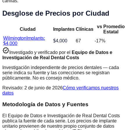
carillas.
Desglose de Precios por Ciudad
vs Promedio
Ciudad
Implantes
Clínicas
Estatal
Wilmington
Implants:
$
4,000
67
-17
%
$
4,000
verified
Investigado y verificado por el
Equipo de Datos e
Investigación de Real Dental Costs
Investigación independiente de precios dentales — cada
serie indica su fuente y las correcciones se registran
públicamente. No es consejo médico.
Revisado
:
2 de junio de 2026
Cómo verificamos nuestros
datos
Metodología de Datos y Fuentes
El Equipo de Datos e Investigación de Real Dental Costs
publica la fuente de cada serie. Los precios de implante
unitario provienen de nuestro propio conjunto de datos