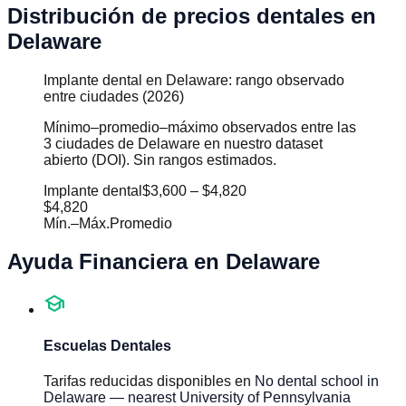
Distribución de precios dentales en
Delaware
Implante dental en Delaware: rango observado
entre ciudades (2026)
Mínimo–promedio–máximo observados entre las
3 ciudades de Delaware en nuestro dataset
abierto (DOI). Sin rangos estimados.
Implante dental
$3,600
–
$4,820
$4,820
Mín.
–
Máx.
Promedio
Ayuda Financiera en
Delaware
school
Escuelas Dentales
Tarifas reducidas disponibles en
No dental school in
Delaware — nearest University of Pennsylvania