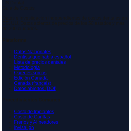
US Dental
Guía de Costos
Datos e investigación independientes de costos dentales en
EE. UU. Datos abiertos de precios de los 50 estados y más
de 200 ciudades.
Plataforma
Datos Nacionales
Dentista que habla español
Lista de precios dentales
Metodología
Quiénes somos
Edición Canadá
Canada (français)
Datos abiertos (DOI)
Procedimientos Comunes
Costo de Implantes
Costo de Carillas
Frenos y Alineadores
Invisalign