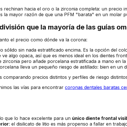
es rechinan hacia el oro o la zirconia completa: un precio i
s la mayor razón de que una PFM "barata" en un molar pu
 división que la mayoría de las guías om
tanto el precio como dónde va la corona:
sólido sin nada estratificado encima. Es la opción del color
ve algo opaca, así que es menos ideal en los dientes fronta
zirconia pero añade porcelana estratificada a mano en la su
orcelana lleva un pequeño riesgo de astillado: bien en un d
s comparando precios distintos y perfiles de riesgo distintos
eunimos las vías para encontrar
coronas dentales baratas cer
z, lo que lo hace excelente para un
único diente frontal visi
rior
: el disilicato de litio es más propenso a fallar en trab