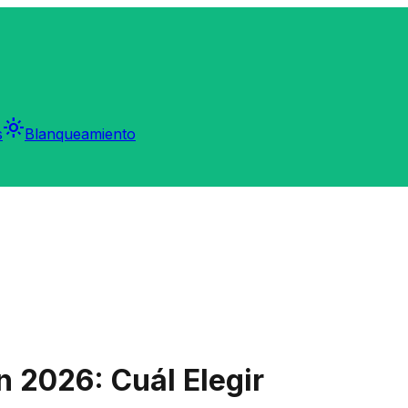
light_mode
s
Blanqueamiento
n 2026: Cuál Elegir