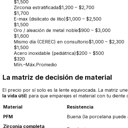
$1,500
Zirconia estratificada
$1,200
–
$2,700
$1,700
E-max (disilicato de litio)
$1,000
–
$2,500
$1,500
Oro / aleación de metal noble
$900
–
$3,000
$1,600
Mismo día (CEREC) en consultorio
$1,000
–
$2,300
$1,500
Acero inoxidable (pediátrica)
$200
–
$500
$320
Mín.
–
Máx.
Promedio
La matriz de decisión de material
El precio por sí solo es la lente equivocada. La matriz un
la vida útil
) para que emparejes el material con tu diente 
Material
Resistencia
PFM
Buena (la porcelana puede a
Zirconia completa