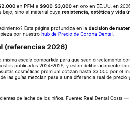
$2,000
en PFM a
$900-$3,000
en oro en EE.UU. en 202
s bajo, sino el material cuya
resistencia, estética y vida út
edimiento? Esta página profundiza en la
decisión de mater
empieza por nuestro
hub de Precio de Corona Dental
.
al (referencias 2026)
una misma escala compartida para que sean directamente com
tos publicados 2024-2026, y están deliberadamente libres
nsultas cosméticas premium cotizan hasta $3,000 por el m
 de las guías mezclan pese a una diferencia real de precio y 
os dientes de leche de los niños. Fuente: Real Dental Costs 