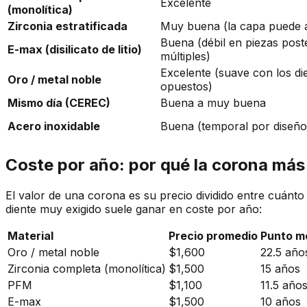
Excelente
(monolítica)
Zirconia estratificada
Muy buena (la capa puede as
Buena (débil en piezas post
E-max (disilicato de litio)
múltiples)
Excelente (suave con los di
Oro / metal noble
opuestos)
Mismo día (CEREC)
Buena a muy buena
Acero inoxidable
Buena (temporal por diseño
Coste por año: por qué la corona más 
El valor de una corona es su precio dividido entre cuánt
diente muy exigido suele ganar en coste por año:
Material
Precio promedio
Punto me
Oro / metal noble
$1,600
22.5 año
Zirconia completa (monolítica)
$1,500
15 años
PFM
$1,100
11.5 año
E-max
$1,500
10 años