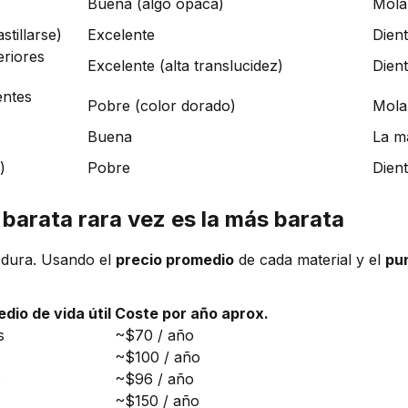
Buena (algo opaca)
Mola
tillarse)
Excelente
Dient
eriores
Excelente (alta translucidez)
Dient
entes
Pobre (color dorado)
Molar
Buena
La ma
)
Pobre
Dient
barata rara vez es la más barata
o dura. Usando el
precio promedio
de cada material y el
pun
dio de vida útil
Coste por año aprox.
s
~$70 / año
~$100 / año
s
~$96 / año
~$150 / año