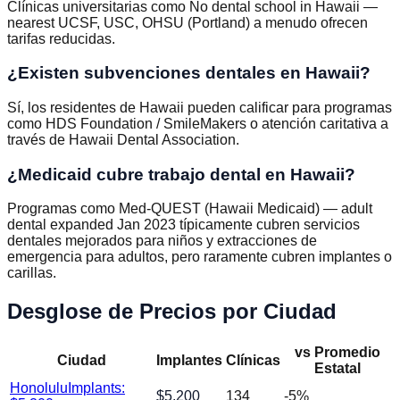
Clínicas universitarias como No dental school in Hawaii —
nearest UCSF, USC, OHSU (Portland) a menudo ofrecen
tarifas reducidas.
¿Existen subvenciones dentales en Hawaii?
Sí, los residentes de Hawaii pueden calificar para programas
como HDS Foundation / SmileMakers o atención caritativa a
través de Hawaii Dental Association.
¿Medicaid cubre trabajo dental en Hawaii?
Programas como Med-QUEST (Hawaii Medicaid) — adult
dental expanded Jan 2023 típicamente cubren servicios
dentales mejorados para niños y extracciones de
emergencia para adultos, pero raramente cubren implantes o
carillas.
Desglose de Precios por Ciudad
vs Promedio
Ciudad
Implantes
Clínicas
Estatal
Honolulu
Implants:
$
5,200
134
-5
%