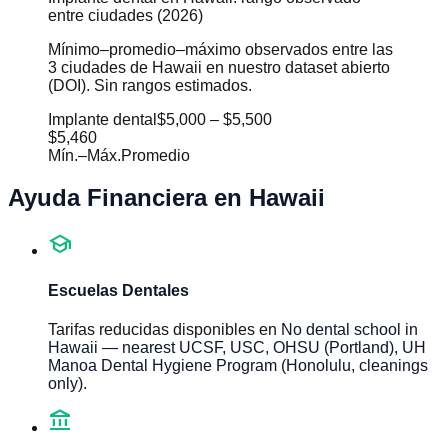
entre ciudades (2026)
Mínimo–promedio–máximo observados entre las
3 ciudades de Hawaii en nuestro dataset abierto
(DOI). Sin rangos estimados.
Implante dental
$5,000
–
$5,500
$5,460
Mín.
–
Máx.
Promedio
Ayuda Financiera en
Hawaii
school
Escuelas Dentales
Tarifas reducidas disponibles en
No dental school in
Hawaii — nearest UCSF, USC, OHSU (Portland), UH
Manoa Dental Hygiene Program (Honolulu, cleanings
only)
.
account_balance