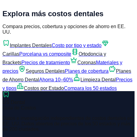
Explora más costos dentales
Compara precios, cobertura y opciones de ahorro en EE.
UU.
dentistry
diamond
Implantes Dentales
Costo por tipo y estado
orthopedics
Carillas
Porcelana vs composite
Ortodoncia y
crown
Brackets
Precios de tratamiento
Coronas
Materiales y
health_and_safety
savings
precios
Seguros Dentales
Planes de cobertura
Planes
cleaning_services
de Ahorro Dental
Ahorra 10–60%
Limpieza Dental
Precios
leaderboard
y tipos
Costos por Estado
Compara los 50 estados
dentistry
US Dental
Guía de Costos
Datos e investigación independientes de costos dentales en
EE. UU. Datos abiertos de precios de los 50 estados y más
de 200 ciudades.