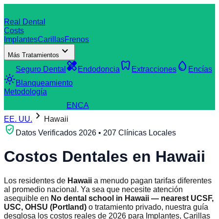
dentistry
Real Dental
Costs
Implantes
Carillas
Frenos
expand_more
Más Tratamientos
verified_user
healing
dentistry
water_drop
Seguro Dental
Endodoncia
Extracciones
Encías
light_mode
Blanqueamiento
Metodología
search
Buscar Clínica
EN
CA
chevron_right
EE. UU.
Hawaii
verified_user
Datos Verificados 2026 • 207 Clínicas Locales
Costos Dentales en
Hawaii
Los residentes de
Hawaii
a menudo pagan tarifas diferentes
al promedio nacional. Ya sea que necesite atención
asequible en
No dental school in Hawaii — nearest UCSF,
USC, OHSU (Portland)
o tratamiento privado, nuestra guía
desglosa los costos reales de 2026 para Implantes, Carillas