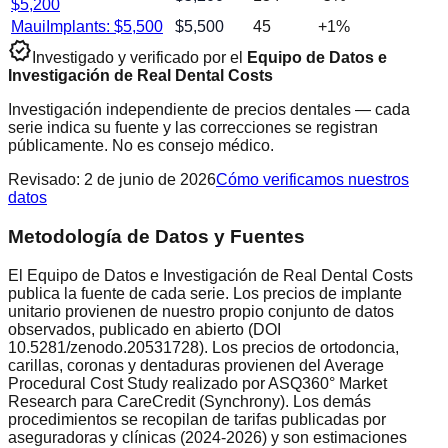
$
5,200
Maui
Implants: $
5,500
$
5,500
45
+
1
%
verified
Investigado y verificado por el
Equipo de Datos e
Investigación de Real Dental Costs
Investigación independiente de precios dentales — cada
serie indica su fuente y las correcciones se registran
públicamente. No es consejo médico.
Revisado
:
2 de junio de 2026
Cómo verificamos nuestros
datos
Metodología de Datos y Fuentes
El Equipo de Datos e Investigación de Real Dental Costs
publica la fuente de cada serie. Los precios de implante
unitario provienen de nuestro propio conjunto de datos
observados, publicado en abierto (DOI
10.5281/zenodo.20531728). Los precios de ortodoncia,
carillas, coronas y dentaduras provienen del Average
Procedural Cost Study realizado por ASQ360° Market
Research para CareCredit (Synchrony). Los demás
procedimientos se recopilan de tarifas publicadas por
aseguradoras y clínicas (2024-2026) y son estimaciones