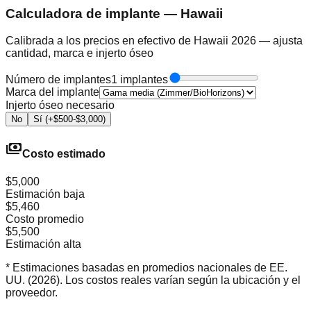
Calculadora de implante — Hawaii
Calibrada a los precios en efectivo de Hawaii 2026 — ajusta
cantidad, marca e injerto óseo
Número de implantes
1 implantes
Marca del implante
Injerto óseo necesario
No
Sí (+$500-$3,000)
payments
Costo estimado
$5,000
Estimación baja
$5,460
Costo promedio
$5,500
Estimación alta
* Estimaciones basadas en promedios nacionales de EE.
UU. (2026). Los costos reales varían según la ubicación y el
proveedor.