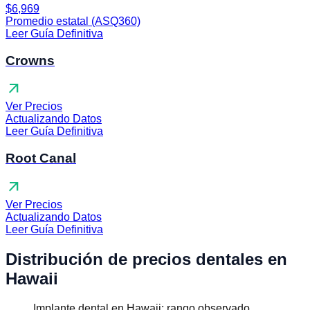
$6,969
Promedio estatal (ASQ360)
Leer Guía Definitiva
Crowns
arrow_outward
Ver Precios
Actualizando Datos
Leer Guía Definitiva
Root Canal
arrow_outward
Ver Precios
Actualizando Datos
Leer Guía Definitiva
Distribución de precios dentales en
Hawaii
Implante dental en Hawaii: rango observado