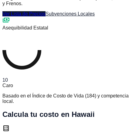
y Frenos.
Ver Lista de Precios
Subvenciones Locales
payments
Asequibilidad Estatal
10
Caro
Basado en el Índice de Costo de Vida
(
184
)
y competencia
local.
Calcula tu costo en Hawaii
calculate