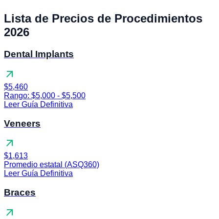
Lista de Precios de Procedimientos
2026
Dental Implants
arrow_outward
$5,460
Rango: $5,000 - $5,500
Leer Guía Definitiva
Veneers
arrow_outward
$1,613
Promedio estatal (ASQ360)
Leer Guía Definitiva
Braces
arrow_outward