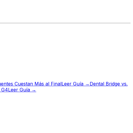
uentes Cuestan Más al Final
Leer Guía →
Dental Bridge vs.
s G4
Leer Guía →