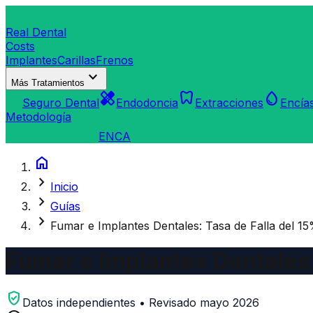
dentistry
Real Dental
Costs
Implantes
Carillas
Frenos
expand_more
Más Tratamientos
verified_user
healing
dentistry
water_drop
Seguro Dental
Endodoncia
Extracciones
Encía
Metodología
search
Buscar Clínica
EN
CA
home
chevron_right
Inicio
chevron_right
Guías
chevron_right
Fumar e Implantes Dentales: Tasa de Falla del 1
Fumar e Implantes Dentales:
verified_user
Datos independientes • Revisado mayo 2026