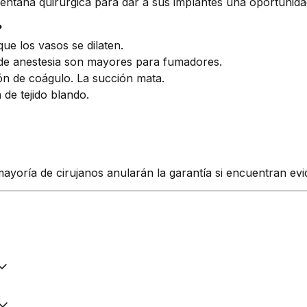
entana quirúrgica para dar a sus implantes una oportunida
?
que los vasos se dilaten.
de anestesia son mayores para fumadores.
n de coágulo. La succión mata.
 de tejido blando.
mayoría de cirujanos anularán la garantía si encuentran ev