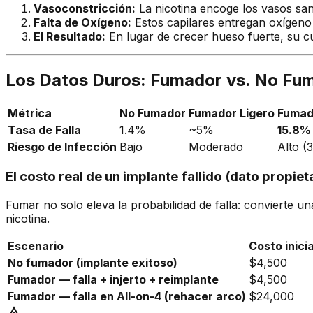
Vasoconstricción:
La nicotina encoge los vasos san
Falta de Oxígeno:
Estos capilares entregan oxígeno a
El Resultado:
En lugar de crecer hueso fuerte, su cu
Los Datos Duros: Fumador vs. No Fu
Métrica
No Fumador
Fumador Ligero
Fumado
Tasa de Falla
1.4%
~5%
15.8%
Riesgo de Infección
Bajo
Moderado
Alto (
El costo real de un implante fallido (dato propiet
Fumar no solo eleva la probabilidad de falla: convierte u
nicotina.
Escenario
Costo inicia
No fumador (implante exitoso)
$4,500
Fumador — falla + injerto + reimplante
$4,500
Fumador — falla en All-on-4 (rehacer arco)
$24,000