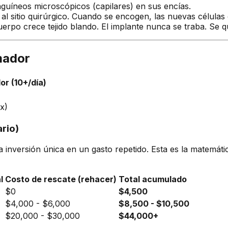
guíneos microscópicos (capilares) en sus encías.
l sitio quirúrgico. Cuando se encogen, las nuevas células 
erpo crece tejido blando. El implante nunca se traba. Se q
mador
r (10+/día)
3x)
ario)
na inversión única en un gasto repetido. Esta es la matemá
l
Costo de rescate (rehacer)
Total acumulado
$0
$4,500
$4,000 - $6,000
$8,500 - $10,500
$20,000 - $30,000
$44,000+