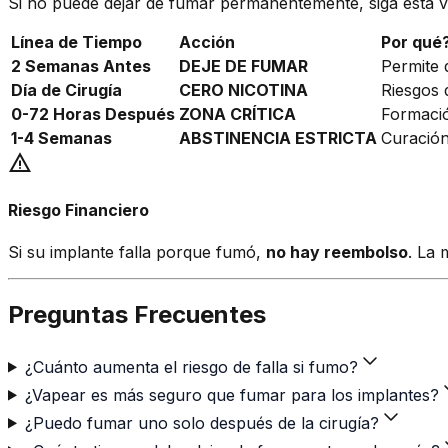
Si no puede dejar de fumar permanentemente, siga esta v
Línea de Tiempo
Acción
Por qué
2 Semanas Antes
DEJE DE FUMAR
Permite 
Día de Cirugía
CERO NICOTINA
Riesgos 
0-72 Horas Después
ZONA CRÍTICA
Formació
1-4 Semanas
ABSTINENCIA ESTRICTA
Curación
warning
Riesgo Financiero
Si su implante falla porque fumó,
no hay reembolso
. La 
Preguntas Frecuentes
¿Cuánto aumenta el riesgo de falla si fumo?
¿Vapear es más seguro que fumar para los implantes?
¿Puedo fumar uno solo después de la cirugía?