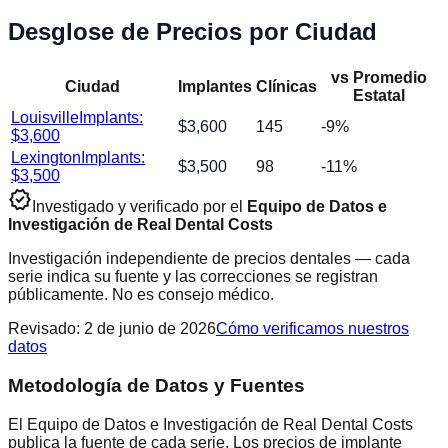
Desglose de Precios por Ciudad
vs Promedio
Ciudad
Implantes
Clínicas
Estatal
Louisville
Implants:
$
3,600
145
-9
%
$
3,600
Lexington
Implants:
$
3,500
98
-11
%
$
3,500
verified
Investigado y verificado por el
Equipo de Datos e
Investigación de Real Dental Costs
Investigación independiente de precios dentales — cada
serie indica su fuente y las correcciones se registran
públicamente. No es consejo médico.
Revisado
:
2 de junio de 2026
Cómo verificamos nuestros
datos
Metodología de Datos y Fuentes
El Equipo de Datos e Investigación de Real Dental Costs
publica la fuente de cada serie. Los precios de implante