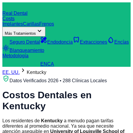
dentistry
Real Dental
Costs
Implantes
Carillas
Frenos
expand_more
Más Tratamientos
verified_user
healing
dentistry
water_drop
Seguro Dental
Endodoncia
Extracciones
Encías
light_mode
Blanqueamiento
Metodología
search
Buscar Clínica
EN
CA
chevron_right
EE. UU.
Kentucky
verified_user
Datos Verificados 2026 • 288 Clínicas Locales
Costos Dentales en
Kentucky
Los residentes de
Kentucky
a menudo pagan tarifas
diferentes al promedio nacional. Ya sea que necesite
atención asequible en
University of Louisville School of