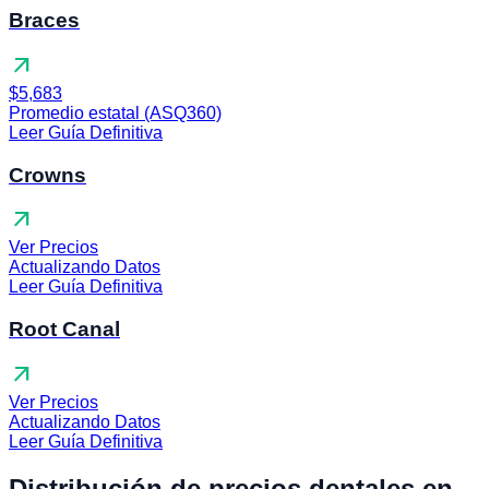
Braces
arrow_outward
$5,683
Promedio estatal (ASQ360)
Leer Guía Definitiva
Crowns
arrow_outward
Ver Precios
Actualizando Datos
Leer Guía Definitiva
Root Canal
arrow_outward
Ver Precios
Actualizando Datos
Leer Guía Definitiva
Distribución de precios dentales en