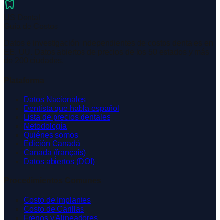
dentistry
US Dental
Guía de Costos
Datos e investigación independientes de costos dentales en
EE. UU. Datos abiertos de precios de los 50 estados y más
de 200 ciudades.
Plataforma
Datos Nacionales
Dentista que habla español
Lista de precios dentales
Metodología
Quiénes somos
Edición Canadá
Canada (français)
Datos abiertos (DOI)
Procedimientos Comunes
Costo de Implantes
Costo de Carillas
Frenos y Alineadores