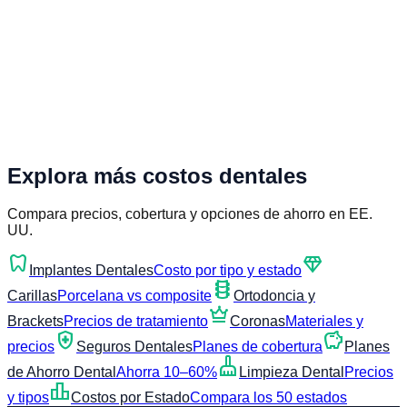
Explora más costos dentales
Compara precios, cobertura y opciones de ahorro en EE.
UU.
dentistry
diamond
Implantes Dentales
Costo por tipo y estado
orthopedics
Carillas
Porcelana vs composite
Ortodoncia y
crown
Brackets
Precios de tratamiento
Coronas
Materiales y
health_and_safety
savings
precios
Seguros Dentales
Planes de cobertura
Planes
cleaning_services
de Ahorro Dental
Ahorra 10–60%
Limpieza Dental
Precios
leaderboard
y tipos
Costos por Estado
Compara los 50 estados