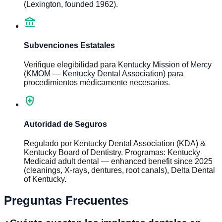
(Lexington, founded 1962)
.
account_balance
Subvenciones Estatales
Verifique elegibilidad para
Kentucky Mission of Mercy
(KMOM — Kentucky Dental Association)
para
procedimientos médicamente necesarios.
health_and_safety
Autoridad de Seguros
Regulado por
Kentucky Dental Association (KDA) &
Kentucky Board of Dentistry
.
Programas
:
Kentucky
Medicaid adult dental — enhanced benefit since 2025
(cleanings, X-rays, dentures, root canals), Delta Dental
of Kentucky
.
Preguntas Frecuentes