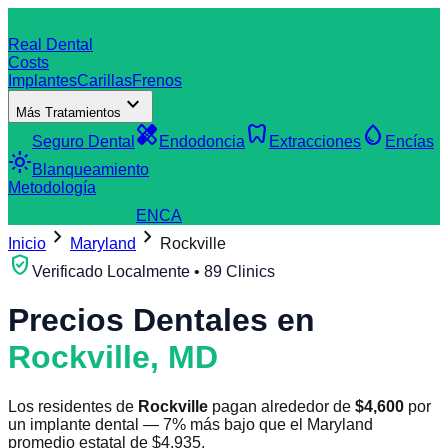
dentistry
Real Dental
Costs
Implantes
Carillas
Frenos
expand_more
Más Tratamientos
verified_user
healing
dentistry
water_drop
Seguro Dental
Endodoncia
Extracciones
Encías
light_mode
Blanqueamiento
Metodología
search
Buscar Clínica
EN
CA
chevron_right
chevron_right
Inicio
Maryland
Rockville
verified_user
Verificado Localmente • 89 Clinics
Precios Dentales en
Rockville
,
MD
Los residentes de
Rockville
pagan alrededor de
$
4,600
por
un implante dental
—
7
%
más bajo
que el
Maryland
promedio estatal de
$
4,935
.