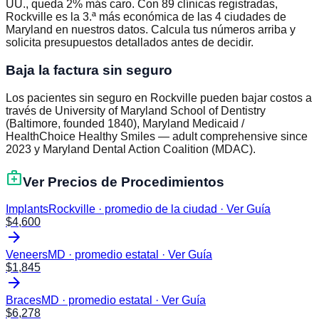
UU., queda 2% más caro. Con 89 clínicas registradas,
Rockville es la 3.ª más económica de las 4 ciudades de
Maryland en nuestros datos. Calcula tus números arriba y
solicita presupuestos detallados antes de decidir.
Baja la factura sin seguro
Los pacientes sin seguro en Rockville pueden bajar costos a
través de University of Maryland School of Dentistry
(Baltimore, founded 1840), Maryland Medicaid /
HealthChoice Healthy Smiles — adult comprehensive since
2023 y Maryland Dental Action Coalition (MDAC).
medical_services
Ver Precios de Procedimientos
Implants
Rockville · promedio de la ciudad
·
Ver Guía
$
4,600
arrow_forward
Veneers
MD · promedio estatal
·
Ver Guía
$
1,845
arrow_forward
Braces
MD · promedio estatal
·
Ver Guía
$
6,278