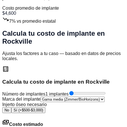
Costo promedio de implante
$
4,600
trending_down
7
%
vs promedio estatal
Calcula tu costo de implante en
Rockville
Ajusta los factores a tu caso — basado en datos de precios
locales.
calculate
Calcula tu costo de implante en Rockville
Número de implantes
1 implantes
Marca del implante
Injerto óseo necesario
No
Sí (+$500-$3,000)
payments
Costo estimado