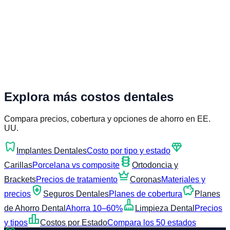
Explora más costos dentales
Compara precios, cobertura y opciones de ahorro en EE.
UU.
dentistry
diamond
Implantes Dentales
Costo por tipo y estado
orthopedics
Carillas
Porcelana vs composite
Ortodoncia y
crown
Brackets
Precios de tratamiento
Coronas
Materiales y
health_and_safety
savings
precios
Seguros Dentales
Planes de cobertura
Planes
cleaning_services
de Ahorro Dental
Ahorra 10–60%
Limpieza Dental
Precios
leaderboard
y tipos
Costos por Estado
Compara los 50 estados