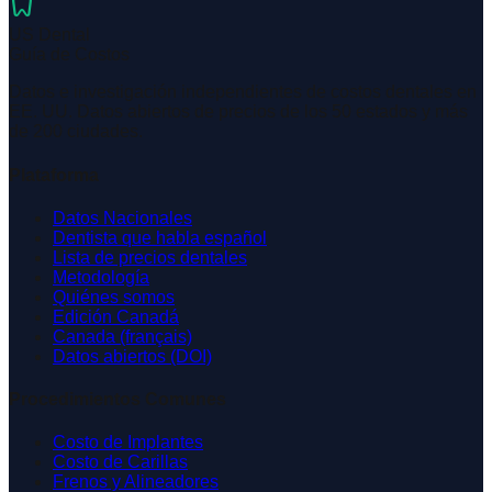
dentistry
US Dental
Guía de Costos
Datos e investigación independientes de costos dentales en
EE. UU. Datos abiertos de precios de los 50 estados y más
de 200 ciudades.
Plataforma
Datos Nacionales
Dentista que habla español
Lista de precios dentales
Metodología
Quiénes somos
Edición Canadá
Canada (français)
Datos abiertos (DOI)
Procedimientos Comunes
Costo de Implantes
Costo de Carillas
Frenos y Alineadores