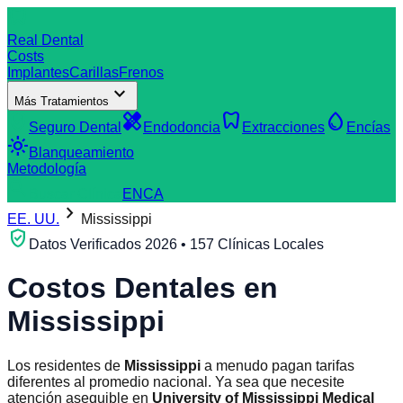
dentistry
Real Dental
Costs
Implantes
Carillas
Frenos
expand_more
Más Tratamientos
verified_user
healing
dentistry
water_drop
Seguro Dental
Endodoncia
Extracciones
Encías
light_mode
Blanqueamiento
Metodología
search
Buscar Clínica
EN
CA
chevron_right
EE. UU.
Mississippi
verified_user
Datos Verificados 2026 • 157 Clínicas Locales
Costos Dentales en
Mississippi
Los residentes de
Mississippi
a menudo pagan tarifas
diferentes al promedio nacional. Ya sea que necesite
atención asequible en
University of Mississippi Medical