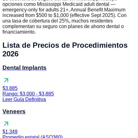
opciones como Mississippi Medicaid adult dental —
emergency-only for adults 21+, Annual Benefit Maximum
increased from $500 to $1,000 (effective Sept 2025). Con
una tasa de cobertura del 25%, muchos residentes
complementan su seguro con planes de ahorro dental o
financiamiento.
Lista de Precios de Procedimientos
2026
Dental Implants
arrow_outward
$3,885
Rango: $3,000 - $3,885
Leer Guía Definitiva
Veneers
arrow_outward
$1,349
Promedio estatal (ASQ360)