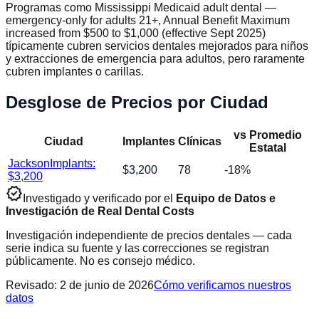
Programas como Mississippi Medicaid adult dental —
emergency-only for adults 21+, Annual Benefit Maximum
increased from $500 to $1,000 (effective Sept 2025)
típicamente cubren servicios dentales mejorados para niños
y extracciones de emergencia para adultos, pero raramente
cubren implantes o carillas.
Desglose de Precios por Ciudad
vs Promedio
Ciudad
Implantes
Clínicas
Estatal
Jackson
Implants:
$
3,200
78
-18
%
$
3,200
verified
Investigado y verificado por el
Equipo de Datos e
Investigación de Real Dental Costs
Investigación independiente de precios dentales — cada
serie indica su fuente y las correcciones se registran
públicamente. No es consejo médico.
Revisado
:
2 de junio de 2026
Cómo verificamos nuestros
datos