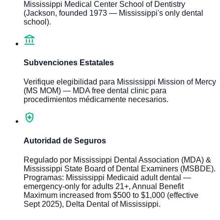
Mississippi Medical Center School of Dentistry
(Jackson, founded 1973 — Mississippi's only dental
school)
.
account_balance
Subvenciones Estatales
Verifique elegibilidad para
Mississippi Mission of Mercy
(MS MOM) — MDA free dental clinic
para
procedimientos médicamente necesarios.
health_and_safety
Autoridad de Seguros
Regulado por
Mississippi Dental Association (MDA) &
Mississippi State Board of Dental Examiners (MSBDE)
.
Programas
:
Mississippi Medicaid adult dental —
emergency-only for adults 21+, Annual Benefit
Maximum increased from $500 to $1,000 (effective
Sept 2025), Delta Dental of Mississippi
.