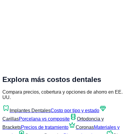
Explora más costos dentales
Compara precios, cobertura y opciones de ahorro en EE.
UU.
dentistry
diamond
Implantes Dentales
Costo por tipo y estado
orthopedics
Carillas
Porcelana vs composite
Ortodoncia y
crown
Brackets
Precios de tratamiento
Coronas
Materiales y
health_and_safety
savings