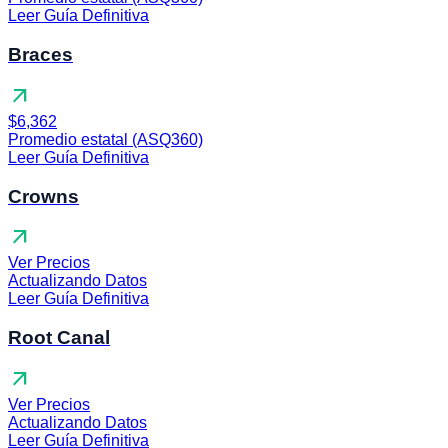
Leer Guía Definitiva
Braces
arrow_outward
$6,362
Promedio estatal (ASQ360)
Leer Guía Definitiva
Crowns
arrow_outward
Ver Precios
Actualizando Datos
Leer Guía Definitiva
Root Canal
arrow_outward
Ver Precios
Actualizando Datos
Leer Guía Definitiva