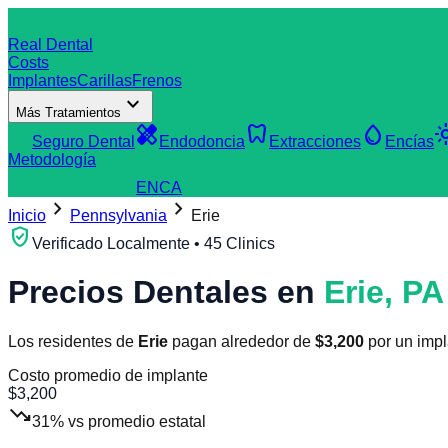
dentistry
Real Dental
Costs
Implantes
Carillas
Frenos
expand_more
Más Tratamientos
verified_user
healing
dentistry
water_drop
light
Seguro Dental
Endodoncia
Extracciones
Encías
Metodología
search
Buscar Clínica
EN
CA
chevron_right
chevron_right
Inicio
Pennsylvania
Erie
verified_user
Verificado Localmente • 45 Clinics
Precios Dentales en
Erie
,
PA
Los residentes de
Erie
pagan alrededor de
$
3,200
por un impl
Costo promedio de implante
$
3,200
trending_down
31
%
vs promedio estatal