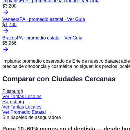
Implants
Erie · promedio de la ciudad
·
Ver Guía
$
3,200
arrow_forward
Veneers
PA · promedio estatal
·
Ver Guía
$
1,780
arrow_forward
Braces
PA · promedio estatal
·
Ver Guía
$
5,966
arrow_forward
Implante: promedio observado de
Erie
de nuestro dataset abie
precios de ortodoncia y cosmética no siguen los precios locale
Comparar con Ciudades Cercanas
Pittsburgh
Ver Tarifas Locales
Harrisburg
Ver Tarifas Locales
Ver Promedio Estatal
→
Sin papeleo de aseguradora
Paga 10–60% menos en el dentista — desde ho