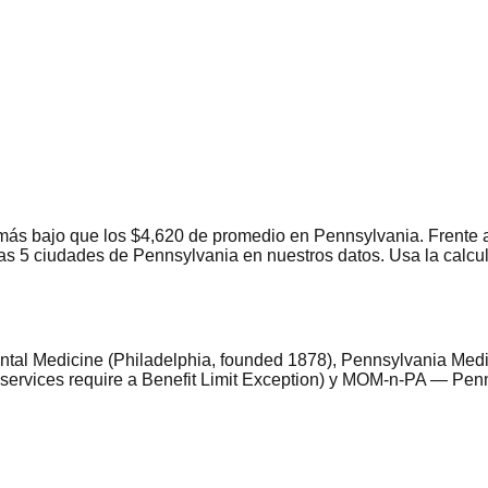
 más bajo que los $4,620 de promedio en Pennsylvania. Frente
 las 5 ciudades de Pennsylvania en nuestros datos. Usa la calc
ntal Medicine (Philadelphia, founded 1878), Pennsylvania Medic
ome services require a Benefit Limit Exception) y MOM-n-PA — Pe