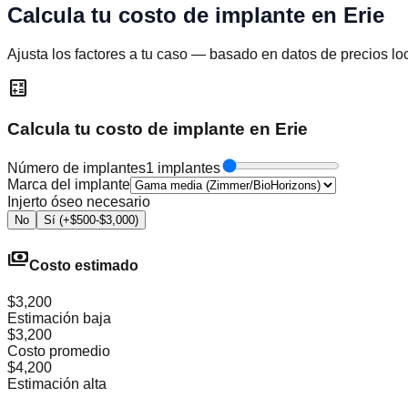
Calcula tu costo de implante en
Erie
Ajusta los factores a tu caso — basado en datos de precios lo
calculate
Calcula tu costo de implante en Erie
Número de implantes
1 implantes
Marca del implante
Injerto óseo necesario
No
Sí (+$500-$3,000)
payments
Costo estimado
$3,200
Estimación baja
$3,200
Costo promedio
$4,200
Estimación alta