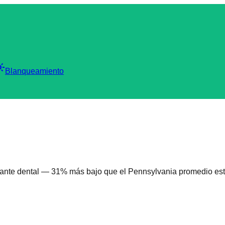
_mode
Blanqueamiento
ante dental
—
31
%
más bajo
que el
Pennsylvania
promedio est