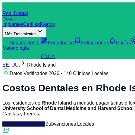
dentistry
Real Dental
Costs
Implantes
Carillas
Frenos
expand_more
Más Tratamientos
verified_user
healing
dentistry
water_drop
light
Seguro Dental
Endodoncia
Extracciones
Encías
Metodología
search
Buscar Clínica
EN
CA
chevron_right
EE. UU.
Rhode Island
verified_user
Datos Verificados 2026 • 140 Clínicas Locales
Costos Dentales en
Rhode I
Los residentes de
Rhode Island
a menudo pagan tarifas difer
University School of Dental Medicine and Harvard School 
Carillas y Frenos.
Ver Lista de Precios
Subvenciones Locales
payments