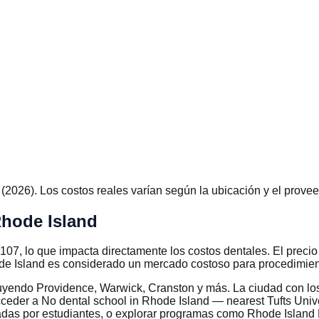
026). Los costos reales varían según la ubicación y el provee
Rhode Island
 107, lo que impacta directamente los costos dentales. El prec
e Island es considerado un mercado costoso para procedimient
luyendo Providence, Warwick, Cranston y más. La ciudad con lo
eder a No dental school in Rhode Island — nearest Tufts Unive
sadas por estudiantes, o explorar programas como Rhode Islan