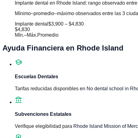
Implante dental en Rhode Island: rango observado entre
Mínimo–promedio–máximo observados entre las 3 ciudade
Implante dental
$3,900
–
$4,830
$4,830
Mín.
–
Máx.
Promedio
Ayuda Financiera en
Rhode Island
school
Escuelas Dentales
Tarifas reducidas disponibles en
No dental school in Rh
account_balance
Subvenciones Estatales
Verifique elegibilidad para
Rhode Island Mission of Mer
health_and_safety