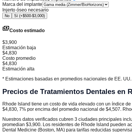
Marca del implante
Injerto óseo necesario
No
Sí (+$500-$3,000)
payments
Costo estimado
$3,900
Estimación baja
$4,830
Costo promedio
$4,830
Estimación alta
* Estimaciones basadas en promedios nacionales de EE. UU. (2
Precios de Tratamientos Dentales en 
Rhode Island tiene un costo de vida elevado con un índice de
$4,830, 7% por encima del promedio nacional de $4,507. Rhod
Nuestros datos verificados cubren 3 ciudades principales inc
promedian $3,900. Los residentes de Rhode Island pueden acc
Dental Medicine (Boston, MA) para tarifas reducidas supervi