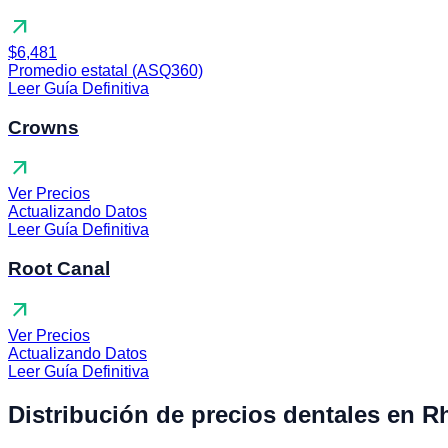
arrow_outward
$6,481
Promedio estatal (ASQ360)
Leer Guía Definitiva
Crowns
arrow_outward
Ver Precios
Actualizando Datos
Leer Guía Definitiva
Root Canal
arrow_outward
Ver Precios
Actualizando Datos
Leer Guía Definitiva
Distribución de precios dentales en R