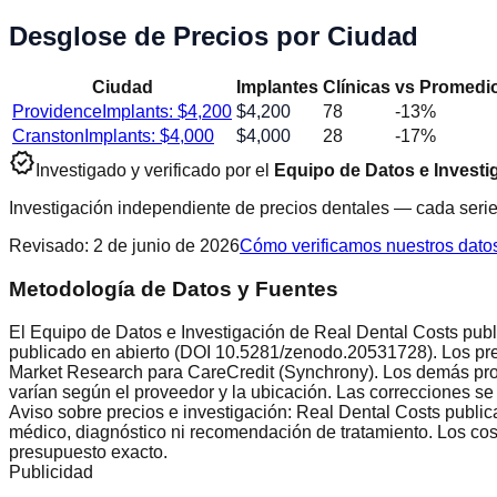
Desglose de Precios por Ciudad
Ciudad
Implantes
Clínicas
vs Promedio
Providence
Implants: $
4,200
$
4,200
78
-13
%
Cranston
Implants: $
4,000
$
4,000
28
-17
%
verified
Investigado y verificado por el
Equipo de Datos e Investi
Investigación independiente de precios dentales — cada serie
Revisado
:
2 de junio de 2026
Cómo verificamos nuestros dato
Metodología de Datos y Fuentes
El Equipo de Datos e Investigación de Real Dental Costs publi
publicado en abierto (DOI 10.5281/zenodo.20531728). Los pre
Market Research para CareCredit (Synchrony). Los demás proc
varían según el proveedor y la ubicación. Las correcciones se
Aviso sobre precios e investigación: Real Dental Costs public
médico, diagnóstico ni recomendación de tratamiento. Los costo
presupuesto exacto.
Publicidad