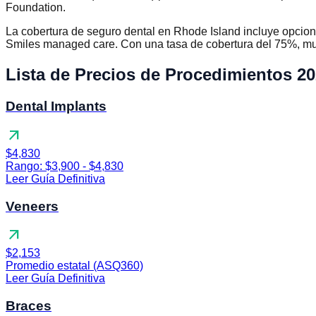
Foundation.
La cobertura de seguro dental en Rhode Island incluye opcione
Smiles managed care. Con una tasa de cobertura del 75%, mu
Lista de Precios de Procedimientos 2
Dental Implants
arrow_outward
$4,830
Rango: $3,900 - $4,830
Leer Guía Definitiva
Veneers
arrow_outward
$2,153
Promedio estatal (ASQ360)
Leer Guía Definitiva
Braces