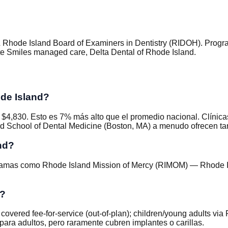
 Rhode Island Board of Examiners in Dentistry (RIDOH)
.
Progr
 RIte Smiles managed care, Delta Dental of Rhode Island
.
de Island?
$4,830. Esto es 7% más alto que el promedio nacional. Clínica
rd School of Dental Medicine (Boston, MA) a menudo ofrecen tar
nd?
gramas como Rhode Island Mission of Mercy (RIMOM) — Rhode Isl
d?
ered fee-for-service (out-of-plan); children/young adults via
ara adultos, pero raramente cubren implantes o carillas.