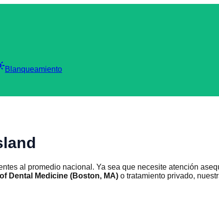
_mode
Blanqueamiento
sland
entes al promedio nacional. Ya sea que necesite atención aseq
of Dental Medicine (Boston, MA)
o tratamiento privado, nuest