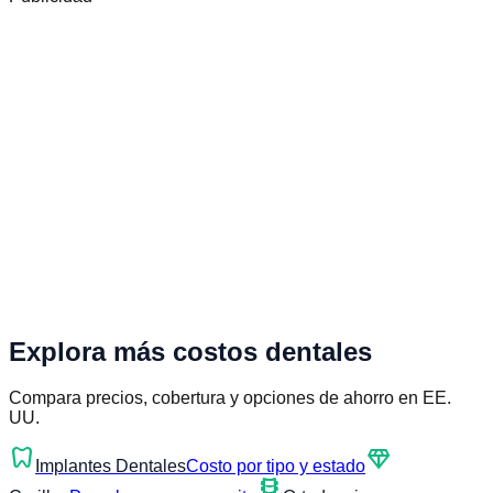
Explora más costos dentales
Compara precios, cobertura y opciones de ahorro en EE.
UU.
dentistry
diamond
Implantes Dentales
Costo por tipo y estado
orthopedics