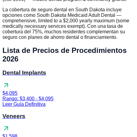
La cobertura de seguro dental en South Dakota incluye
opciones como South Dakota Medicaid Adult Dental —
comprehensive, limited to a $2,000 yearly maximum (some
medically necessary services exempt). Con una tasa de
cobertura del 75%, muchos residentes complementan su
seguro con planes de ahorro dental o financiamiento.
Lista de Precios de Procedimientos
2026
Dental Implants
arrow_outward
$4,095
Rango: $3,400 - $4,095
Leer Guía Definitiva
Veneers
arrow_outward
$1,598