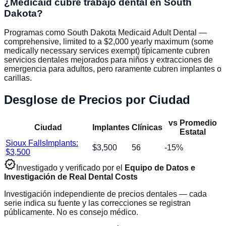
¿Medicaid cubre trabajo dental en South
Dakota?
Programas como South Dakota Medicaid Adult Dental —
comprehensive, limited to a $2,000 yearly maximum (some
medically necessary services exempt) típicamente cubren
servicios dentales mejorados para niños y extracciones de
emergencia para adultos, pero raramente cubren implantes o
carillas.
Desglose de Precios por Ciudad
vs Promedio
Ciudad
Implantes
Clínicas
Estatal
Sioux Falls
Implants:
$
3,500
56
-15
%
$
3,500
verified
Investigado y verificado por el
Equipo de Datos e
Investigación de Real Dental Costs
Investigación independiente de precios dentales — cada
serie indica su fuente y las correcciones se registran
públicamente. No es consejo médico.