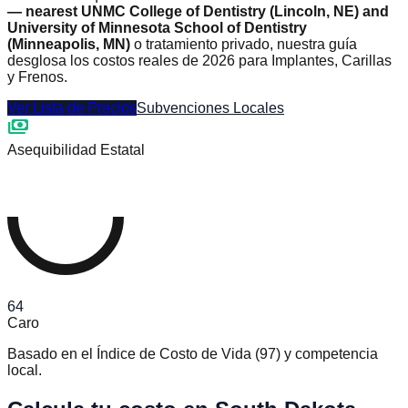
— nearest UNMC College of Dentistry (Lincoln, NE) and
University of Minnesota School of Dentistry
(Minneapolis, MN)
o tratamiento privado, nuestra guía
desglosa los costos reales de 2026 para Implantes, Carillas
y Frenos.
Ver Lista de Precios
Subvenciones Locales
payments
Asequibilidad Estatal
64
Caro
Basado en el Índice de Costo de Vida
(
97
)
y competencia
local.