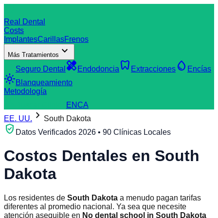
dentistry
Real Dental
Costs
Implantes
Carillas
Frenos
expand_more
Más Tratamientos
verified_user
healing
dentistry
water_drop
Seguro Dental
Endodoncia
Extracciones
Encías
light_mode
Blanqueamiento
Metodología
search
Buscar Clínica
EN
CA
chevron_right
EE. UU.
South Dakota
verified_user
Datos Verificados 2026 • 90 Clínicas Locales
Costos Dentales en
South
Dakota
Los residentes de
South Dakota
a menudo pagan tarifas
diferentes al promedio nacional. Ya sea que necesite
atención asequible en
No dental school in South Dakota