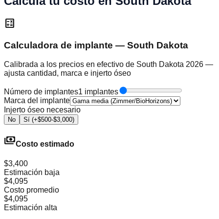
Calcula tu costo en South Dakota
calculate
Calculadora de implante — South Dakota
Calibrada a los precios en efectivo de South Dakota 2026 —
ajusta cantidad, marca e injerto óseo
Número de implantes
1 implantes
Marca del implante
Injerto óseo necesario
No
Sí (+$500-$3,000)
payments
Costo estimado
$3,400
Estimación baja
$4,095
Costo promedio
$4,095
Estimación alta