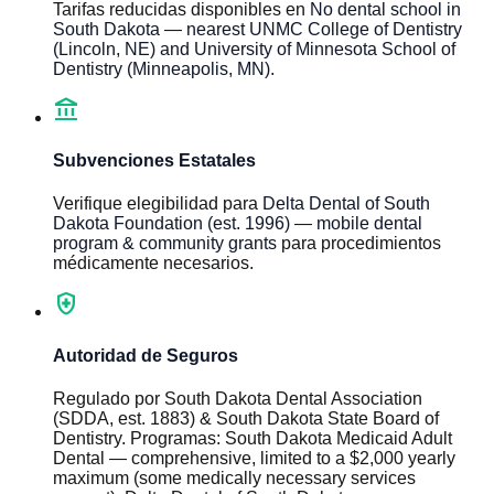
Tarifas reducidas disponibles en
No dental school in
South Dakota — nearest UNMC College of Dentistry
(Lincoln, NE) and University of Minnesota School of
Dentistry (Minneapolis, MN)
.
account_balance
Subvenciones Estatales
Verifique elegibilidad para
Delta Dental of South
Dakota Foundation (est. 1996) — mobile dental
program & community grants
para procedimientos
médicamente necesarios.
health_and_safety
Autoridad de Seguros
Regulado por
South Dakota Dental Association
(SDDA, est. 1883) & South Dakota State Board of
Dentistry
.
Programas
:
South Dakota Medicaid Adult
Dental — comprehensive, limited to a $2,000 yearly
maximum (some medically necessary services