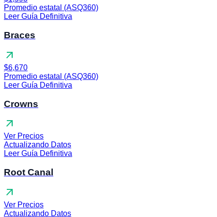
Promedio estatal (ASQ360)
Leer Guía Definitiva
Braces
arrow_outward
$6,670
Promedio estatal (ASQ360)
Leer Guía Definitiva
Crowns
arrow_outward
Ver Precios
Actualizando Datos
Leer Guía Definitiva
Root Canal
arrow_outward
Ver Precios
Actualizando Datos