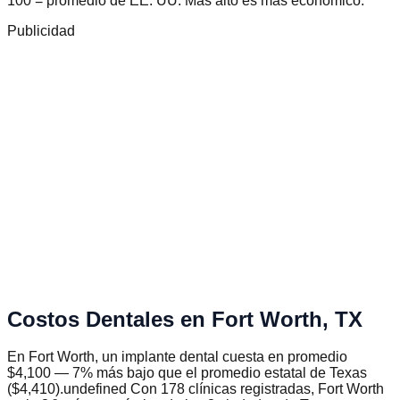
100 = promedio de EE. UU. Más alto es más económico.
Publicidad
Costos Dentales en
Fort Worth
,
TX
En Fort Worth, un implante dental cuesta en promedio
$4,100 — 7% más bajo que el promedio estatal de Texas
($4,410).undefined Con 178 clínicas registradas, Fort Worth