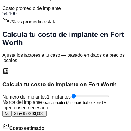
Costo promedio de implante
$
4,100
trending_down
7
%
vs promedio estatal
Calcula tu costo de implante en
Fort
Worth
Ajusta los factores a tu caso — basado en datos de precios
locales.
calculate
Calcula tu costo de implante en Fort Worth
Número de implantes
1 implantes
Marca del implante
Injerto óseo necesario
No
Sí (+$500-$3,000)
payments
Costo estimado