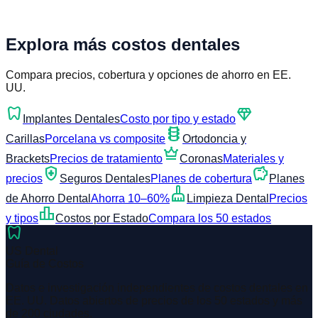
Explora más costos dentales
Compara precios, cobertura y opciones de ahorro en EE.
UU.
dentistry
diamond
Implantes Dentales
Costo por tipo y estado
orthopedics
Carillas
Porcelana vs composite
Ortodoncia y
crown
Brackets
Precios de tratamiento
Coronas
Materiales y
health_and_safety
savings
precios
Seguros Dentales
Planes de cobertura
Planes
cleaning_services
de Ahorro Dental
Ahorra 10–60%
Limpieza Dental
Precios
leaderboard
y tipos
Costos por Estado
Compara los 50 estados
dentistry
US Dental
Guía de Costos
Datos e investigación independientes de costos dentales en
EE. UU. Datos abiertos de precios de los 50 estados y más
de 200 ciudades.