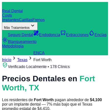
dentistry
Real Dental
Costs
Implantes
Carillas
Frenos
expand_more
Más Tratamientos
verified_user
healing
dentistry
water_drop
Seguro Dental
Endodoncia
Extracciones
Encías
light_mode
Blanqueamiento
Metodología
search
Buscar Clínica
EN
CA
chevron_right
chevron_right
Inicio
Texas
Fort Worth
verified_user
Verificado Localmente • 178 Clinics
Precios Dentales en
Fort
Worth
,
TX
Los residentes de
Fort Worth
pagan alrededor de
$
4,100
por un implante dental
—
7
%
más bajo
que el
Texas
promedio estatal de
$
4,410
.