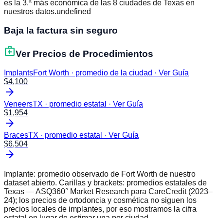
es la 3.ª más económica de las 8 ciudades de Texas en
nuestros datos.undefined
Baja la factura sin seguro
medical_services
Ver Precios de Procedimientos
Implants
Fort Worth · promedio de la ciudad
·
Ver Guía
$
4,100
arrow_forward
Veneers
TX · promedio estatal
·
Ver Guía
$
1,954
arrow_forward
Braces
TX · promedio estatal
·
Ver Guía
$
6,504
arrow_forward
Implante: promedio observado de
Fort Worth
de nuestro
dataset abierto. Carillas y brackets: promedios estatales de
Texas
— ASQ360° Market Research para CareCredit (2023–
24); los precios de ortodoncia y cosmética no siguen los
precios locales de implantes, por eso mostramos la cifra
estatal en lugar de estimar una por ciudad.