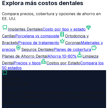
Explora más costos dentales
Compara precios, cobertura y opciones de ahorro en
EE. UU.
dentistry
diamond
Implantes Dentales
Costo por tipo y estado
orthopedics
Carillas
Porcelana vs composite
Ortodoncia y
crown
Brackets
Precios de tratamiento
Coronas
Materiales y
health_and_safety
savings
precios
Seguros Dentales
Planes de cobertura
cleaning_services
Planes de Ahorro Dental
Ahorra 10–60%
Limpieza
leaderboard
Dental
Precios y tipos
Costos por Estado
Compara los
50 estados
dentistry
US Dental
Guía de Costos
Datos e investigación independientes de costos dentales
en EE. UU. Datos abiertos de precios de los 50 estados y
más de 200 ciudades.