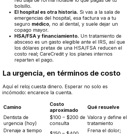
red baja de forma notable lo que pagas de tu
bolsillo.
El hospital es otra historia.
Si vas a la sala de
emergencias del hospital, esa factura va a tu
seguro
médico
, no al dental, y suele dejar un
copago mayor.
HSA/FSA y financiamiento.
Un tratamiento de
absceso es un gasto elegible ante el IRS, así que
los dólares pretax de una HSA/FSA reducen el
costo real; CareCredit y los planes internos
reparten el pago.
La urgencia, en términos de costo
Aquí el reloj cuesta dinero. Esperar no solo es
incómodo: encarece la cuenta.
Costo
Camino
Qué resuelve
aproximado
Dentista de
$100 – $200 de
Valora y define el
urgencia (hoy)
consulta
tratamiento
Drenaje a tiempo
Frena el dolor;
$150 – $400