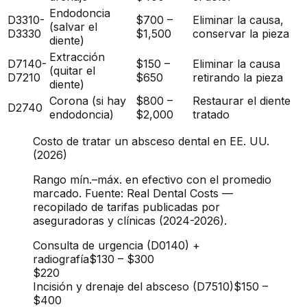
Endodoncia
D3310-
$700 –
Eliminar la causa,
(salvar el
D3330
$1,500
conservar la pieza
diente)
Extracción
D7140-
$150 –
Eliminar la causa
(quitar el
D7210
$650
retirando la pieza
diente)
Corona (si hay
$800 –
Restaurar el diente
D2740
endodoncia)
$2,000
tratado
Costo de tratar un absceso dental en EE. UU.
(2026)
Rango mín.–máx. en efectivo con el promedio
marcado. Fuente: Real Dental Costs —
recopilado de tarifas publicadas por
aseguradoras y clínicas (2024-2026).
Consulta de urgencia (D0140) +
radiografía
$130
–
$300
$220
Incisión y drenaje del absceso (D7510)
$150
–
$400