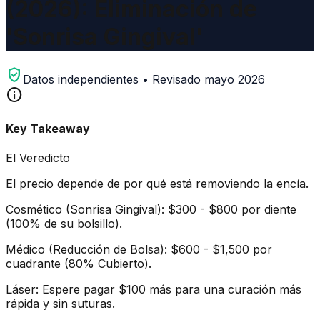
(2026): Eliminación de
'Sonrisa Gingival'
verified_user
Datos independientes • Revisado mayo 2026
info
Key Takeaway
El Veredicto
El precio depende de por qué está removiendo la encía.
Cosmético (Sonrisa Gingival): $300 - $800 por diente
(100% de su bolsillo).
Médico (Reducción de Bolsa): $600 - $1,500 por
cuadrante (80% Cubierto).
Láser: Espere pagar $100 más para una curación más
rápida y sin suturas.