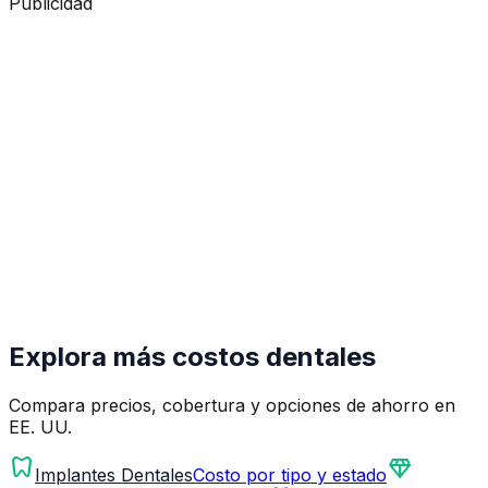
Publicidad
Explora más costos dentales
Compara precios, cobertura y opciones de ahorro en
EE. UU.
dentistry
diamond
Implantes Dentales
Costo por tipo y estado