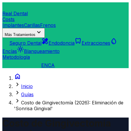
dentistry
Real Dental
Costs
Implantes
Carillas
Frenos
expand_more
Más Tratamientos
verified_user
healing
dentistry
water_drop
Seguro Dental
Endodoncia
Extracciones
light_mode
Encías
Blanqueamiento
Metodología
search
Buscar Clínica
EN
CA
home
chevron_right
Inicio
chevron_right
Guías
chevron_right
Costo de Gingivectomía (2026): Eliminación de
'Sonrisa Gingival'
Costo de Gingivectomía