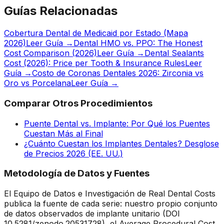
Guías Relacionadas
Cobertura Dental de Medicaid por Estado (Mapa
2026)
Leer Guía →
Dental HMO vs. PPO: The Honest
Cost Comparison (2026)
Leer Guía →
Dental Sealants
Cost (2026): Price per Tooth & Insurance Rules
Leer
Guía →
Costo de Coronas Dentales 2026: Zirconia vs
Oro vs Porcelana
Leer Guía →
Comparar Otros Procedimientos
Puente Dental vs. Implante: Por Qué los Puentes
Cuestan Más al Final
¿Cuánto Cuestan los Implantes Dentales? Desglose
de Precios 2026 (EE. UU.)
Metodología de Datos y Fuentes
El Equipo de Datos e Investigación de Real Dental Costs
publica la fuente de cada serie: nuestro propio conjunto
de datos observados de implante unitario (DOI
10.5281/zenodo.20531728), el Average Procedural Cost