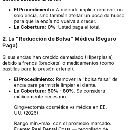
El Procedimiento:
A menudo implica remover no
solo encía, sino también afeitar un poco de hueso
para que la encía no vuelva a crecer.
La Cobertura:
0%
. Usted paga el total.
2. La "Reducción de Bolsa" Médica (Seguro
Paga)
Si sus encías han crecido demasiado (Hiperplasia)
debido a frenos (brackets) o medicamentos (como
pastillas para la presión arterial).
El Procedimiento:
Remover la "bolsa falsa" de
encía para permitirle limpiar el diente.
La Cobertura:
50% - 80%
. Se considera
médicamente necesario.
Gingivectomía cosmética vs médica en EE.
UU. (2026)
Rango mín.–máx. con el promedio marcado.
Fuente: Real Dental Costs — recopilado de