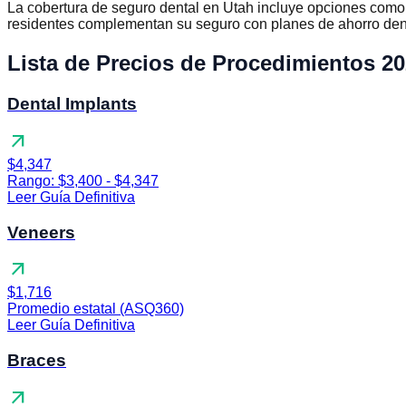
La cobertura de seguro dental en Utah incluye opciones com
residentes complementan su seguro con planes de ahorro dent
Lista de Precios de Procedimientos 2
Dental Implants
arrow_outward
$4,347
Rango: $3,400 - $4,347
Leer Guía Definitiva
Veneers
arrow_outward
$1,716
Promedio estatal (ASQ360)
Leer Guía Definitiva
Braces
arrow_outward