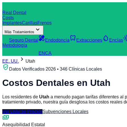
dentistry
Real Dental
Costs
Implantes
Carillas
Frenos
expand_more
Más Tratamientos
verified_user
healing
dentistry
water_drop
light
Seguro Dental
Endodoncia
Extracciones
Encías
Metodología
search
Buscar Clínica
EN
CA
chevron_right
EE. UU.
Utah
verified_user
Datos Verificados 2026 • 346 Clínicas Locales
Costos Dentales en
Utah
Los residentes de
Utah
a menudo pagan tarifas diferentes al 
tratamiento privado, nuestra guía desglosa los costos reales d
Ver Lista de Precios
Subvenciones Locales
payments
Asequibilidad Estatal