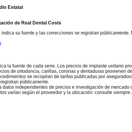
io Estatal
gación de Real Dental Costs
 indica su fuente y las correcciones se registran públicamente.
s
ca la fuente de cada serie. Los precios de implante unitario p
cios de ortodoncia, carillas, coronas y dentaduras provienen 
edimientos se recopilan de tarifas publicadas por aseguradora
 registran públicamente.
a datos independientes de precios e investigación de mercado d
s varían según el proveedor y la ubicación: consulte siempre a 