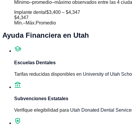
Mínimo–promedio–máximo observados entre las 4 ciudade
Implante dental
$3,400
–
$4,347
$4,347
Mín.
–
Máx.
Promedio
Ayuda Financiera en
Utah
school
Escuelas Dentales
Tarifas reducidas disponibles en
University of Utah Scho
account_balance
Subvenciones Estatales
Verifique elegibilidad para
Utah Donated Dental Servic
health_and_safety