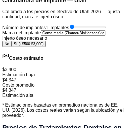
Calculadora de implante — Utah
Calibrada a los precios en efectivo de Utah 2026 — ajusta
cantidad, marca e injerto óseo
Número de implantes
1 implantes
Marca del implante
Injerto óseo necesario
No
Sí (+$500-$3,000)
payments
Costo estimado
$3,400
Estimación baja
$4,347
Costo promedio
$4,347
Estimación alta
* Estimaciones basadas en promedios nacionales de EE.
UU. (2026). Los costos reales varían según la ubicación y el
proveedor.
Precios de Tratamientos Dentales en