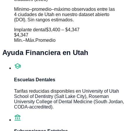
Mínimo–promedio–máximo observados entre las
4 ciudades de Utah en nuestro dataset abierto
(DOI). Sin rangos estimados.
Implante dental
$3,400
–
$4,347
$4,347
Mín.
–
Máx.
Promedio
Ayuda Financiera en
Utah
school
Escuelas Dentales
Tarifas reducidas disponibles en
University of Utah
School of Dentistry (Salt Lake City), Roseman
University College of Dental Medicine (South Jordan,
CODA-accredited)
.
account_balance