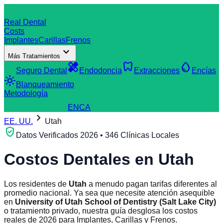
dentistry
Real Dental
Costs
Implantes
Carillas
Frenos
expand_more
Más Tratamientos
verified_user
healing
dentistry
water_drop
Seguro Dental
Endodoncia
Extracciones
Encías
light_mode
Blanqueamiento
Metodología
search
Buscar Clínica
EN
CA
chevron_right
EE. UU.
Utah
verified_user
Datos Verificados 2026 • 346 Clínicas Locales
Costos Dentales en
Utah
Los residentes de
Utah
a menudo pagan tarifas diferentes al
promedio nacional. Ya sea que necesite atención asequible
en
University of Utah School of Dentistry (Salt Lake City)
o tratamiento privado, nuestra guía desglosa los costos
reales de 2026 para Implantes, Carillas y Frenos.