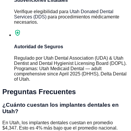
Subvenciones Estatales
Verifique elegibilidad para
Utah Donated Dental
Services (DDS)
para procedimientos médicamente
necesarios.
health_and_safety
Autoridad de Seguros
Regulado por
Utah Dental Association (UDA) & Utah
Dentist and Dental Hygienist Licensing Board (DOPL)
.
Programas
:
Utah Medicaid Dental — adult
comprehensive since April 2025 (DHHS), Delta Dental
of Utah
.
Preguntas Frecuentes
¿Cuánto cuestan los implantes dentales en
Utah?
En Utah, los implantes dentales cuestan en promedio
$4,347. Esto es 4% más bajo que el promedio nacional.