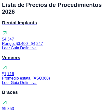
Lista de Precios de Procedimientos
2026
Dental Implants
arrow_outward
$4,347
Rango: $3,400 - $4,347
Leer Guía Definitiva
Veneers
arrow_outward
$1,716
Promedio estatal (ASQ360)
Leer Guía Definitiva
Braces
arrow_outward
$5,853