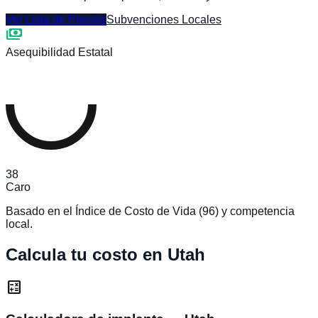
Ver Lista de Precios
Subvenciones Locales
payments
Asequibilidad Estatal
38
Caro
Basado en el Índice de Costo de Vida
(
96
)
y competencia
local.
Calcula tu costo en Utah
calculate