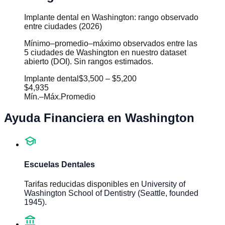
Implante dental en Washington: rango observado
entre ciudades (2026)
Mínimo–promedio–máximo observados entre las
5 ciudades de Washington en nuestro dataset
abierto (DOI). Sin rangos estimados.
Implante dental
$3,500
–
$5,200
$4,935
Mín.
–
Máx.
Promedio
Ayuda Financiera en
Washington
school
Escuelas Dentales
Tarifas reducidas disponibles en
University of
Washington School of Dentistry (Seattle, founded
1945)
.
account_balance