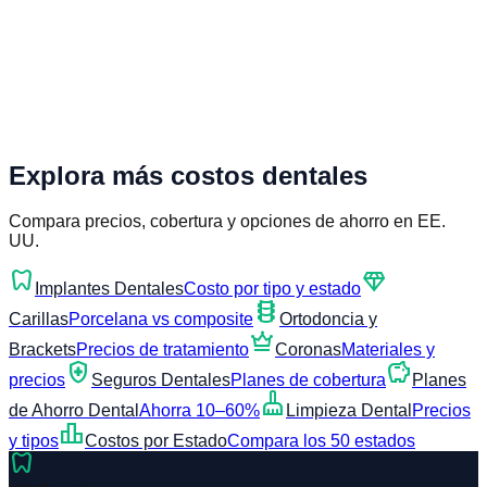
Explora más costos dentales
Compara precios, cobertura y opciones de ahorro en EE.
UU.
dentistry
diamond
Implantes Dentales
Costo por tipo y estado
orthopedics
Carillas
Porcelana vs composite
Ortodoncia y
crown
Brackets
Precios de tratamiento
Coronas
Materiales y
health_and_safety
savings
precios
Seguros Dentales
Planes de cobertura
Planes
cleaning_services
de Ahorro Dental
Ahorra 10–60%
Limpieza Dental
Precios
leaderboard
y tipos
Costos por Estado
Compara los 50 estados
dentistry