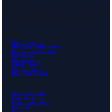
US Dental
Guía de Costos
Datos e investigación independientes de costos dentales en
EE. UU. Datos abiertos de precios de los 50 estados y más
de 200 ciudades.
Plataforma
Datos Nacionales
Dentista que habla español
Lista de precios dentales
Metodología
Quiénes somos
Edición Canadá
Canada (français)
Datos abiertos (DOI)
Procedimientos Comunes
Costo de Implantes
Costo de Carillas
Frenos y Alineadores
Invisalign
Crowns