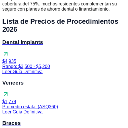
cobertura del 75%, muchos residentes complementan su
seguro con planes de ahorro dental o financiamiento.
Lista de Precios de Procedimientos
2026
Dental Implants
arrow_outward
$4,935
Rango: $3,500 - $5,200
Leer Guía Definitiva
Veneers
arrow_outward
$1,774
Promedio estatal (ASQ360)
Leer Guía Definitiva
Braces