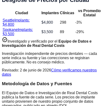
vs Promedio
Ciudad
Implantes
Clínicas
Estatal
Seattle
Implants:
$
4,800
298
-3
%
$
4,800
Spokane
Implants:
$
3,500
89
-29
%
$
3,500
verified
Investigado y verificado por el
Equipo de Datos e
Investigación de Real Dental Costs
Investigación independiente de precios dentales — cada
serie indica su fuente y las correcciones se registran
públicamente. No es consejo médico.
Revisado
:
2 de junio de 2026
Cómo verificamos nuestros
datos
Metodología de Datos y Fuentes
El Equipo de Datos e Investigación de Real Dental Costs
publica la fuente de cada serie. Los precios de implante
unitario provienen de nuestro propio conjunto de datos
observados, publicado en abierto (DOI