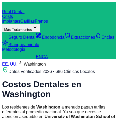
dentistry
Real Dental
Costs
Implantes
Carillas
Frenos
expand_more
Más Tratamientos
verified_user
healing
dentistry
water_drop
Seguro Dental
Endodoncia
Extracciones
Encías
light_mode
Blanqueamiento
Metodología
search
Buscar Clínica
EN
CA
chevron_right
EE. UU.
Washington
verified_user
Datos Verificados 2026 • 686 Clínicas Locales
Costos Dentales en
Washington
Los residentes de
Washington
a menudo pagan tarifas
diferentes al promedio nacional. Ya sea que necesite
atención asequible en
University of Washington School of