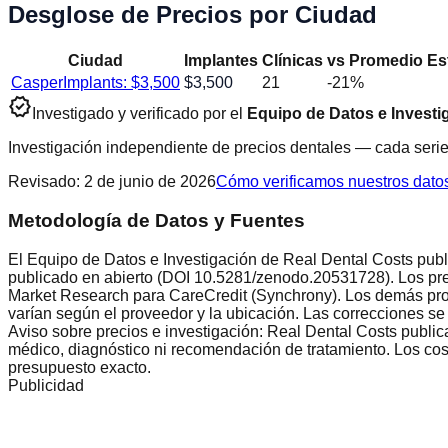
Desglose de Precios por Ciudad
Ciudad
Implantes
Clínicas
vs Promedio Est
Casper
Implants: $
3,500
$
3,500
21
-21
%
verified
Investigado y verificado por el
Equipo de Datos e Investi
Investigación independiente de precios dentales — cada serie
Revisado
:
2 de junio de 2026
Cómo verificamos nuestros dato
Metodología de Datos y Fuentes
El Equipo de Datos e Investigación de Real Dental Costs publi
publicado en abierto (DOI 10.5281/zenodo.20531728). Los pre
Market Research para CareCredit (Synchrony). Los demás proc
varían según el proveedor y la ubicación. Las correcciones se
Aviso sobre precios e investigación: Real Dental Costs public
médico, diagnóstico ni recomendación de tratamiento. Los costo
presupuesto exacto.
Publicidad