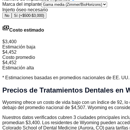
Marca del implante
Injerto óseo necesario
No
Sí (+$500-$3,000)
payments
Costo estimado
$3,400
Estimación baja
$4,452
Costo promedio
$4,452
Estimación alta
* Estimaciones basadas en promedios nacionales de EE. UU. (2
Precios de Tratamientos Dentales en
Wyoming ofrece un costo de vida bajo con un índice de 92, lo
debajo del promedio nacional de $4,507. Wyoming es conside
Nuestros datos verificados cubren 3 ciudades principales in
promedian $3,400. Los residentes de Wyoming pueden acceder
Colorado School of Dental Medicine (Aurora, CO) para tarifa