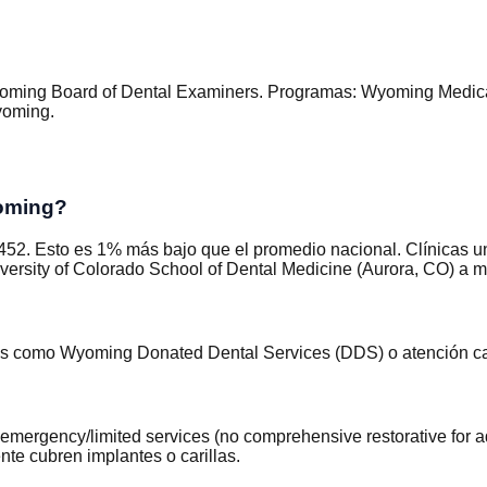
oming Board of Dental Examiners
.
Programas
:
Wyoming Medicai
Wyoming
.
yoming?
52. Esto es 1% más bajo que el promedio nacional. Clínicas u
versity of Colorado School of Dental Medicine (Aurora, CO) a m
mas como Wyoming Donated Dental Services (DDS) o atención ca
ergency/limited services (no comprehensive restorative for ad
te cubren implantes o carillas.