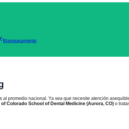
_mode
Blanqueamiento
g
s al promedio nacional. Ya sea que necesite atención asequibl
y of Colorado School of Dental Medicine (Aurora, CO)
o trat