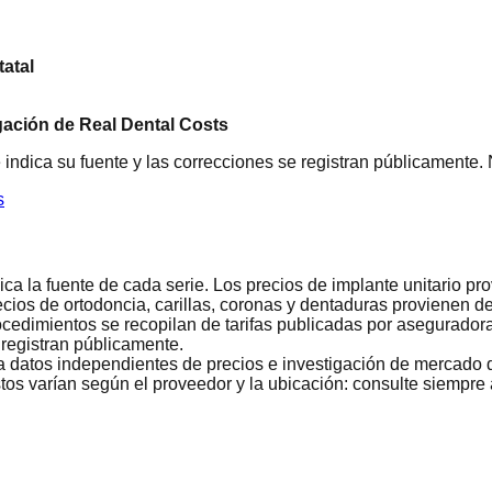
atal
gación de Real Dental Costs
 indica su fuente y las correcciones se registran públicamente.
s
ca la fuente de cada serie. Los precios de implante unitario p
cios de ortodoncia, carillas, coronas y dentaduras provienen 
edimientos se recopilan de tarifas publicadas por aseguradora
 registran públicamente.
a datos independientes de precios e investigación de mercado d
s varían según el proveedor y la ubicación: consulte siempre a 