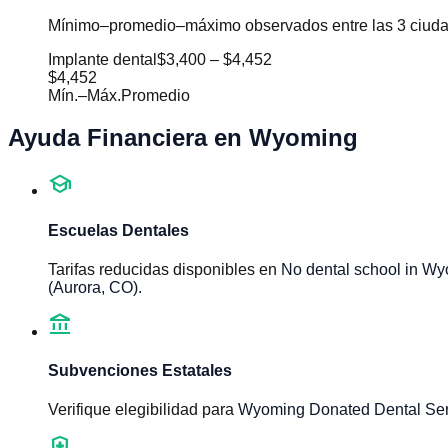
Mínimo–promedio–máximo observados entre las 3 ciudad
Implante dental
$3,400
–
$4,452
$4,452
Mín.
–
Máx.
Promedio
Ayuda Financiera en
Wyoming
school
Escuelas Dentales
Tarifas reducidas disponibles en
No dental school in Wy
(Aurora, CO)
.
account_balance
Subvenciones Estatales
Verifique elegibilidad para
Wyoming Donated Dental Ser
health_and_safety