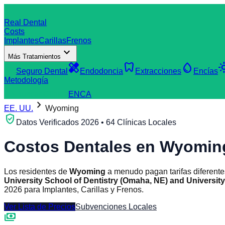
dentistry
Real Dental
Costs
Implantes
Carillas
Frenos
expand_more
Más Tratamientos
verified_user
healing
dentistry
water_drop
light
Seguro Dental
Endodoncia
Extracciones
Encías
Metodología
search
Buscar Clínica
EN
CA
chevron_right
EE. UU.
Wyoming
verified_user
Datos Verificados 2026 • 64 Clínicas Locales
Costos Dentales en
Wyomin
Los residentes de
Wyoming
a menudo pagan tarifas diferente
University School of Dentistry (Omaha, NE) and Universit
2026 para Implantes, Carillas y Frenos.
Ver Lista de Precios
Subvenciones Locales
payments