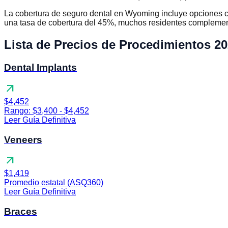
La cobertura de seguro dental en Wyoming incluye opciones c
una tasa de cobertura del 45%, muchos residentes complement
Lista de Precios de Procedimientos 2
Dental Implants
arrow_outward
$4,452
Rango: $3,400 - $4,452
Leer Guía Definitiva
Veneers
arrow_outward
$1,419
Promedio estatal (ASQ360)
Leer Guía Definitiva
Braces