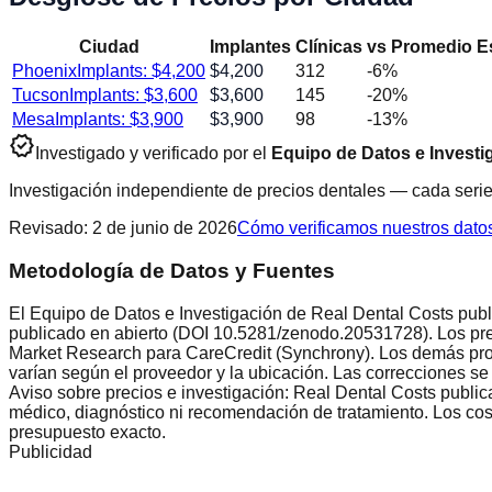
Ciudad
Implantes
Clínicas
vs Promedio Es
Phoenix
Implants: $
4,200
$
4,200
312
-6
%
Tucson
Implants: $
3,600
$
3,600
145
-20
%
Mesa
Implants: $
3,900
$
3,900
98
-13
%
verified
Investigado y verificado por el
Equipo de Datos e Investi
Investigación independiente de precios dentales — cada serie
Revisado
:
2 de junio de 2026
Cómo verificamos nuestros dato
Metodología de Datos y Fuentes
El Equipo de Datos e Investigación de Real Dental Costs publi
publicado en abierto (DOI 10.5281/zenodo.20531728). Los pre
Market Research para CareCredit (Synchrony). Los demás proc
varían según el proveedor y la ubicación. Las correcciones se
Aviso sobre precios e investigación: Real Dental Costs public
médico, diagnóstico ni recomendación de tratamiento. Los costo
presupuesto exacto.
Publicidad