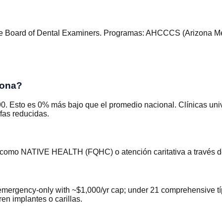
te Board of Dental Examiners
.
Programas
:
AHCCCS (Arizona Med
zona?
. Esto es 0% más bajo que el promedio nacional. Clínicas univer
fas reducidas.
as como NATIVE HEALTH (FQHC) o atención caritativa a través d
rgency-only with ~$1,000/yr cap; under 21 comprehensive típ
en implantes o carillas.