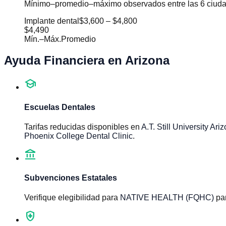
Mínimo–promedio–máximo observados entre las 6 ciudade
Implante dental
$3,600
–
$4,800
$4,490
Mín.
–
Máx.
Promedio
Ayuda Financiera en
Arizona
school
Escuelas Dentales
Tarifas reducidas disponibles en
A.T. Still University A
Phoenix College Dental Clinic
.
account_balance
Subvenciones Estatales
Verifique elegibilidad para
NATIVE HEALTH (FQHC)
pa
health_and_safety