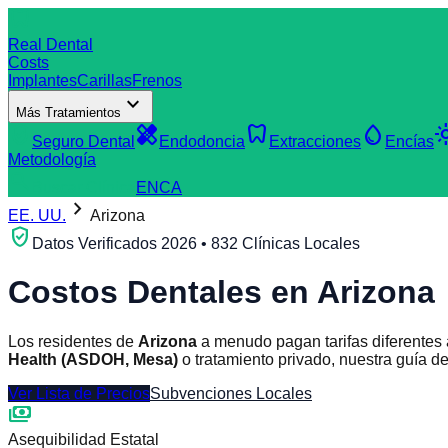
dentistry
Real Dental
Costs
Implantes
Carillas
Frenos
expand_more
Más Tratamientos
verified_user
healing
dentistry
water_drop
light
Seguro Dental
Endodoncia
Extracciones
Encías
Metodología
search
Buscar Clínica
EN
CA
chevron_right
EE. UU.
Arizona
verified_user
Datos Verificados 2026 • 832 Clínicas Locales
Costos Dentales en
Arizona
Los residentes de
Arizona
a menudo pagan tarifas diferentes
Health (ASDOH, Mesa)
o tratamiento privado, nuestra guía d
Ver Lista de Precios
Subvenciones Locales
payments
Asequibilidad Estatal