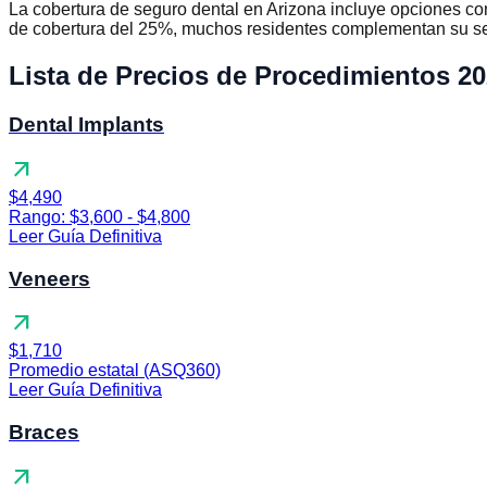
La cobertura de seguro dental en Arizona incluye opciones 
de cobertura del 25%, muchos residentes complementan su seg
Lista de Precios de Procedimientos 2
Dental Implants
arrow_outward
$4,490
Rango: $3,600 - $4,800
Leer Guía Definitiva
Veneers
arrow_outward
$1,710
Promedio estatal (ASQ360)
Leer Guía Definitiva
Braces
arrow_outward