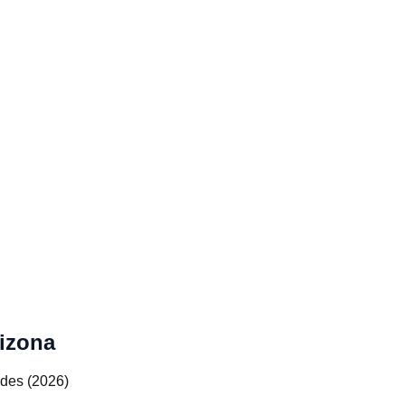
rizona
ades (2026)