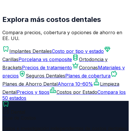
Explora más costos dentales
Compara precios, cobertura y opciones de ahorro en
EE. UU.
dentistry
diamond
Implantes Dentales
Costo por tipo y estado
orthopedics
Carillas
Porcelana vs composite
Ortodoncia y
crown
Brackets
Precios de tratamiento
Coronas
Materiales y
health_and_safety
savings
precios
Seguros Dentales
Planes de cobertura
cleaning_services
Planes de Ahorro Dental
Ahorra 10–60%
Limpieza
leaderboard
Dental
Precios y tipos
Costos por Estado
Compara los
50 estados
dentistry
US Dental
Guía de Costos
Datos e investigación independientes de costos dentales