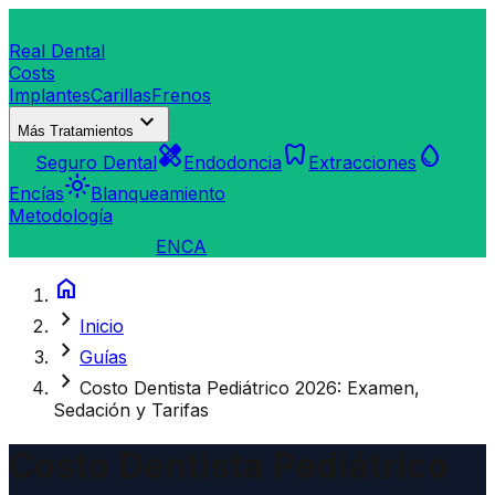
dentistry
Real Dental
Costs
Implantes
Carillas
Frenos
expand_more
Más Tratamientos
verified_user
healing
dentistry
water_drop
Seguro Dental
Endodoncia
Extracciones
light_mode
Encías
Blanqueamiento
Metodología
search
Buscar Clínica
EN
CA
home
chevron_right
Inicio
chevron_right
Guías
chevron_right
Costo Dentista Pediátrico 2026: Examen,
Sedación y Tarifas
Costo Dentista Pediátrico