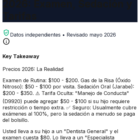
2026: Examen, Sedación y
Tarifas
verified_user
Datos independientes • Revisado mayo 2026
info
Key Takeaway
Precios 2026: La Realidad
Examen de Rutina: $100 - $200. Gas de la Risa (Óxido
Nitroso): $50 - $100 por visita. Sedación Oral (Jarabe):
$200 - $350. ⚠️ Tarifa Oculta: "Manejo de Conducta"
(D9920) puede agregar $50 - $100 si su hijo requiere
restricción o tiempo extra. ✅ Seguro: Usualmente cubre
exámenes al 100%, pero la sedación a menudo se paga
del bolsillo.
Usted lleva a su hijo a un "Dentista General" y el
examen cuesta $80. Lo lleva a un "Especialista