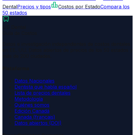
leaderboard
Dental
Precios y tipos
Costos por Estado
Compara los
50 estados
dentistry
US Dental
Guía de Costos
Datos e investigación independientes de costos dentales
en EE. UU. Datos abiertos de precios de los 50 estados y
más de 200 ciudades.
Plataforma
Datos Nacionales
Dentista que habla español
Lista de precios dentales
Metodología
Quiénes somos
Edición Canadá
Canada (français)
Datos abiertos (DOI)