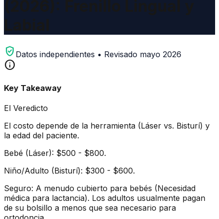
(2026): Frenillo Lingual y
Labial
verified_user
Datos independientes • Revisado mayo 2026
info
Key Takeaway
El Veredicto
El costo depende de la herramienta (Láser vs. Bisturí) y
la edad del paciente.
Bebé (Láser): $500 - $800.
Niño/Adulto (Bisturí): $300 - $600.
Seguro: A menudo cubierto para bebés (Necesidad
médica para lactancia). Los adultos usualmente pagan
de su bolsillo a menos que sea necesario para
ortodoncia.