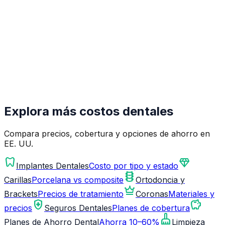
Explora más costos dentales
Compara precios, cobertura y opciones de ahorro en
EE. UU.
dentistry
diamond
Implantes Dentales
Costo por tipo y estado
orthopedics
Carillas
Porcelana vs composite
Ortodoncia y
crown
Brackets
Precios de tratamiento
Coronas
Materiales y
health_and_safety
savings
precios
Seguros Dentales
Planes de cobertura
cleaning_services
Planes de Ahorro Dental
Ahorra 10–60%
Limpieza