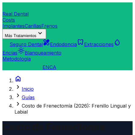
dentistry
Real Dental
Costs
Implantes
Carillas
Frenos
expand_more
Más Tratamientos
verified_user
healing
dentistry
water_drop
Seguro Dental
Endodoncia
Extracciones
light_mode
Encías
Blanqueamiento
Metodología
search
Buscar Clínica
EN
CA
home
chevron_right
Inicio
chevron_right
Guías
chevron_right
Costo de Frenectomía (2026): Frenillo Lingual y
Labial
Costo de Frenectomía