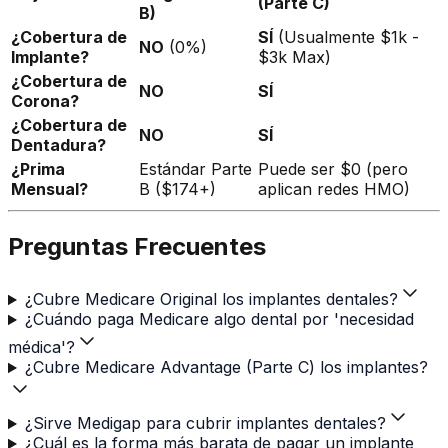
(Parte C)
B)
¿Cobertura de
SÍ
(Usualmente $1k -
NO
(0%)
Implante?
$3k Max)
¿Cobertura de
NO
SÍ
Corona?
¿Cobertura de
NO
SÍ
Dentadura?
¿Prima
Estándar Parte
Puede ser $0 (pero
Mensual?
B ($174+)
aplican redes HMO)
Preguntas Frecuentes
¿Cubre Medicare Original los implantes dentales?
¿Cuándo paga Medicare algo dental por 'necesidad
médica'?
¿Cubre Medicare Advantage (Parte C) los implantes?
¿Sirve Medigap para cubrir implantes dentales?
¿Cuál es la forma más barata de pagar un implante