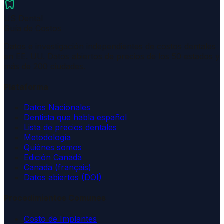
dentistry
US Dental
Guía de Costos
Datos e investigación independientes de costos dentales
en EE. UU. Datos abiertos de precios de los 50 estados y
más de 200 ciudades.
Plataforma
Datos Nacionales
Dentista que habla español
Lista de precios dentales
Metodología
Quiénes somos
Edición Canadá
Canada (français)
Datos abiertos (DOI)
Procedimientos Comunes
Costo de Implantes