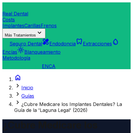
dentistry
Real Dental
Costs
Implantes
Carillas
Frenos
expand_more
Más Tratamientos
verified_user
healing
dentistry
water_drop
Seguro Dental
Endodoncia
Extracciones
light_mode
Encías
Blanqueamiento
Metodología
search
Buscar Clínica
EN
CA
home
chevron_right
Inicio
chevron_right
Guías
chevron_right
¿Cubre Medicare los Implantes Dentales? La
Guía de la 'Laguna Legal' (2026)
¿Cubre Medicare los