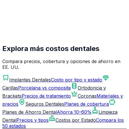
Explora más costos dentales
Compara precios, cobertura y opciones de ahorro en
EE. UU.
dentistry
diamond
Implantes Dentales
Costo por tipo y estado
orthopedics
Carillas
Porcelana vs composite
Ortodoncia y
crown
Brackets
Precios de tratamiento
Coronas
Materiales y
health_and_safety
savings
precios
Seguros Dentales
Planes de cobertura
cleaning_services
Planes de Ahorro Dental
Ahorra 10–60%
Limpieza
leaderboard
Dental
Precios y tipos
Costos por Estado
Compara los
50 estados