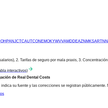
N
OH
PA
NJ
CT
CA
UT
CO
NE
MO
KY
WV
VA
MD
DE
AZ
NM
KS
AR
TN
N
alarios), 2. Tarifas de seguro por mala praxis, 3. Concentración
arrow_forward
la interactivos)
gación de Real Dental Costs
 indica su fuente y las correcciones se registran públicamente.
tos