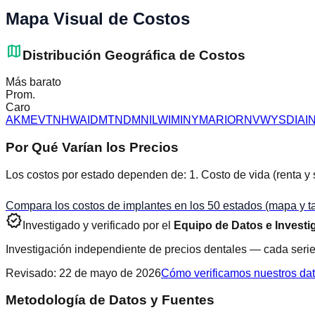
Mapa Visual de Costos
map
Distribución Geográfica de Costos
Más barato
Prom.
Caro
AK
ME
VT
NH
WA
ID
MT
ND
MN
IL
WI
MI
NY
MA
RI
OR
NV
WY
SD
IA
I
Por Qué Varían los Precios
Los costos por estado dependen de: 1. Costo de vida (renta y s
Compara los costos de implantes en los 50 estados (mapa y tab
verified
Investigado y verificado por el
Equipo de Datos e Investi
Investigación independiente de precios dentales — cada serie
Revisado
:
22 de mayo de 2026
Cómo verificamos nuestros da
Metodología de Datos y Fuentes