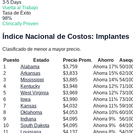
3-5 Days
Vuelta al Trabajo
Tasa de Éxito
98%
Clinically Proven
Índice Nacional de Costos
:
Implantes
Clasificado de menor a mayor precio.
Puesto
Estado
Precio Prom.
Ahorro
Asequ
1
Alabama
$
3,759
Ahorra
17
%
50
/10
2
Arkansas
$
3,833
Ahorra
15
%
62
/10
3
Mississippi
$
3,885
Ahorra
14
%
54
/10
4
Kentucky
$
3,948
Ahorra
12
%
71
/10
5
West Virginia
$
3,969
Ahorra
12
%
73
/10
6
Iowa
$
3,990
Ahorra
11
%
73
/10
7
Kansas
$
4,032
Ahorra
11
%
59
/10
8
Oklahoma
$
4,053
Ahorra
10
%
60
/10
9
Indiana
$
4,095
Ahorra
9
%
56
/10
10
South Dakota
$
4,095
Ahorra
9
%
64
/10
11
Louisiana
$
4,137
Ahorra
8
%
54
/10