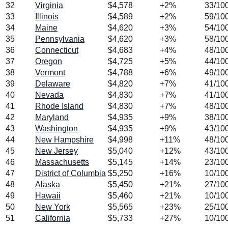
32
Virginia
$
4,578
+
2
%
33
/10
33
Illinois
$
4,589
+
2
%
59
/10
34
Maine
$
4,620
+
3
%
54
/10
35
Pennsylvania
$
4,620
+
3
%
58
/10
36
Connecticut
$
4,683
+
4
%
48
/10
37
Oregon
$
4,725
+
5
%
44
/10
38
Vermont
$
4,788
+
6
%
49
/10
39
Delaware
$
4,820
+
7
%
41
/10
40
Nevada
$
4,830
+
7
%
41
/10
41
Rhode Island
$
4,830
+
7
%
48
/10
42
Maryland
$
4,935
+
9
%
38
/10
43
Washington
$
4,935
+
9
%
43
/10
44
New Hampshire
$
4,998
+
11
%
48
/10
45
New Jersey
$
5,040
+
12
%
43
/10
46
Massachusetts
$
5,145
+
14
%
23
/10
47
District of Columbia
$
5,250
+
16
%
10
/10
48
Alaska
$
5,450
+
21
%
27
/10
49
Hawaii
$
5,460
+
21
%
10
/10
50
New York
$
5,565
+
23
%
25
/10
51
California
$
5,733
+
27
%
10
/10