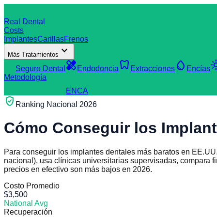
dentistry
Real Dental
Costs
Implantes
Carillas
Frenos
expand_more
Más Tratamientos
verified_user
healing
dentistry
water_drop
light
Seguro Dental
Endodoncia
Extracciones
Encías
Metodología
search
Buscar Clínica
EN
CA
verified_user
Ranking Nacional 2026
Cómo Conseguir los Implant
Para conseguir los implantes dentales más baratos en EE.UU.,
nacional), usa clínicas universitarias supervisadas, compara f
precios en efectivo son más bajos en 2026.
Costo Promedio
$3,500
National Avg
Recuperación