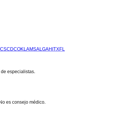
C
SC
DC
OK
LA
MS
AL
GA
HI
TX
FL
 de especialistas.
 No es consejo médico.