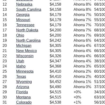
12
Nebraska
$
4,158
Ahorra
8
%
68
/10
13
South Carolina
$
4,158
Ahorra
8
%
54
/10
14
Georgia
$
4,179
Ahorra
7
%
50
/10
15
Missouri
$
4,179
Ahorra
7
%
55
/10
16
Tennessee
$
4,179
Ahorra
7
%
70
/10
17
North Dakota
$
4,200
Ahorra
7
%
68
/10
18
Ohio
$
4,200
Ahorra
7
%
69
/10
19
North Carolina
$
4,242
Ahorra
6
%
64
/10
20
Michigan
$
4,305
Ahorra
4
%
67
/10
21
New Mexico
$
4,305
Ahorra
4
%
66
/10
22
Wisconsin
$
4,326
Ahorra
4
%
66
/10
23
Utah
$
4,347
Ahorra
4
%
38
/10
24
Idaho
$
4,368
Ahorra
3
%
65
/10
25
Minnesota
$
4,410
Ahorra
2
%
60
/10
26
Texas
$
4,410
Ahorra
2
%
40
/10
27
Wyoming
$
4,452
Ahorra
1
%
51
/10
28
Arizona
$
4,490
Ahorra
0
%
37
/10
29
Florida
$
4,515
+
0
%
34
/10
30
Montana
$
4,515
+
0
%
63
/10
31
Colorado
$
4,538
+
1
%
56
/10